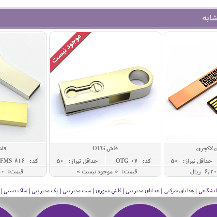
شابه
 لاکچری
فلش OTG
فلش
حداقل تيراژ: 50
کد: OTG-07
حداقل تيراژ: 50
کد: FMS-816
قیمت: « موجود نیست »
قیمت: 7,100,000 ريال
 نمایشگاهی | هدایای شرکتی | هدایای مدیریتی | فلش مموری | ست مدیریتی | پک مدیریتی | ساک دستی | فلا