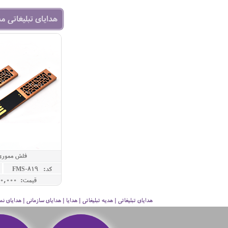
هدایای تبلیغاتی م
فلش مموری
کد: FMS-819
قیمت: 6,200,000 ريال
هدایای تبلیغاتی | هدیه تبلیغاتی | هدایا | هدایای سازمانی | هدایای