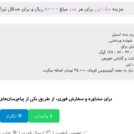
هزينه
حک لیزر
برای هر
عدد
مبلغ
50000
ريال و برای حداقل تيرا
ی بدنه استیل
 شونده چرخشی
یل براق
نت و گارانتی تعویض
لیزر
 جعبه آلومینیومی کوچک 35.000 تومان اضافه میگردد.
برای مشاوره و سفارش فوری، از طریق یکی از پیام‌رسان‌های زی
📱 واتساپ
💬 تلگرام
✅ تضمین کیفیت | 📦 ارسال فوری | 🎯 چاپ 