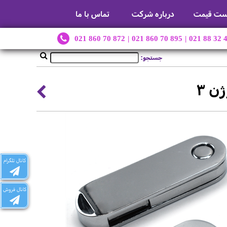
ست قیمت
درباره شرکت
تماس با ما
021 860 70 872
|
021 860 70 895
|
021 88 32 
جستجو:
ن 3
کانال تلگرام
کانال فروش