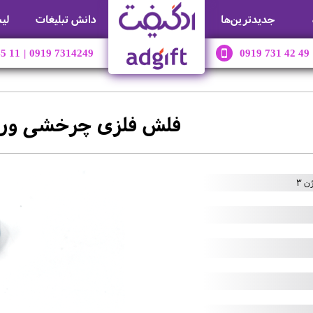
جديدترين‌ها
دانش تبلیغات
لی
45 11
|
0919 7314249
0919 731 42 49
فلش فلزی چرخشی ورژ
 3