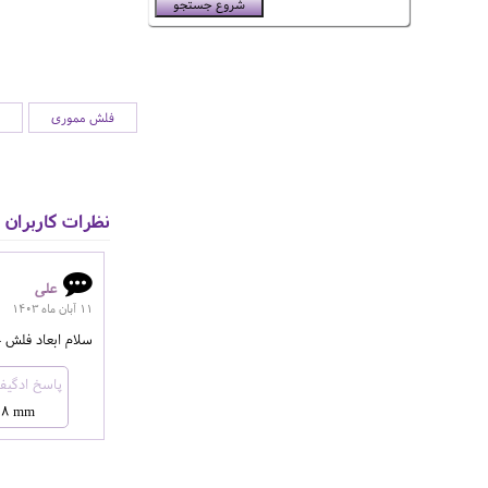
فلش مموری
نظرات کاربران
علی
11 آبان ماه 1403
سلام ابعاد فلش 
45x18 mm برای تمامی کارها اطلاعات کامل منجمله