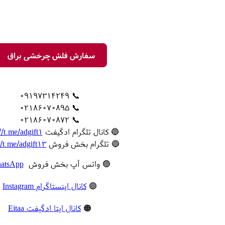
سفارش فلش چرخشی براق
📞 09197314249
📞 02186070895
📞 02186070872
🔵 کانال تلگرام ادگیفت
//t.me/adgift1
🔵 تلگرام بخش فروش
//t.me/adgift13
🟢 واتس آپ بخش فروش
atsApp
🟣
کانال اینستاگرام Instagram
🟠
کانال ایتا ادگیفت Eitaa