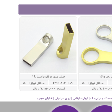
 فلزی16
فلش مموری فلزی استیل16
حداقل تيراژ: 50
کد: FMS-812
حداقل تيراژ: 50
قیمت: 7,250,000 ريال
سک و تراول ماگ | لیوان تبلیغاتی | لیوان سرامیکی | آفتابگیر خودرو