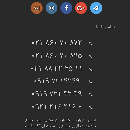
تماس با ما
021 860 70 872
021 860 70 895
021 88 32 45 11
0919 7314249
0919 731 42 49
0921 216 216 0
آدرس:
تهران ـ خیابان کریمخان- بین خیابان
خردمند شمالی و حسینی - ساختمان 43- طبقه5