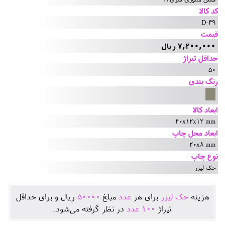
کد کالا
D-39
قیمت
7,200,000 ریال
حداقل تیراژ
50
رنگ بندی
ابعاد کالا
40x12x12 mm
ابعاد محل چاپ
20x8 mm
نوع چاپ
حک لیزر
هزينه
حک لیزر
برای هر
عدد
مبلغ
50000
ريال و برای حداقل
تيراژ
100
عدد
در نظر گرفته می‌شود.