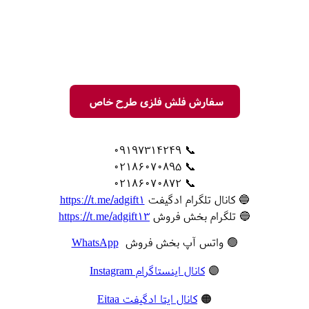
سفارش فلش فلزی طرح خاص
📞 09197314249
📞 02186070895
📞 02186070872
🔵 کانال تلگرام ادگیفت
https://t.me/adgift1
🔵 تلگرام بخش فروش
https://t.me/adgift13
🟢 واتس آپ بخش فروش
WhatsApp
🟣
کانال اینستاگرام Instagram
🟠
کانال ایتا ادگیفت Eitaa