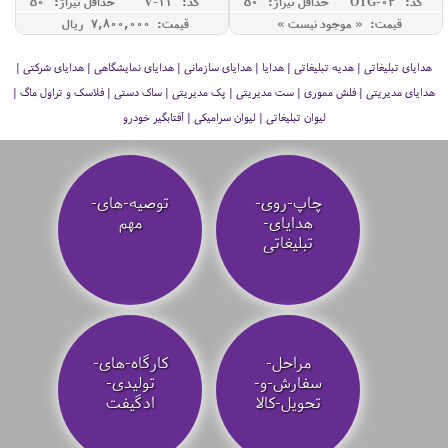
کد: OTG-04
حداقل تيراژ: 50
کد: V-11
حداقل تيراژ: 50
قیمت: « موجود نیست »
قیمت: 7,800,000 ريال
هدایای تبلیغاتی | هدیه تبلیغاتی | هدایا | هدایای سازمانی | هدایای نمایشگاهی | هدایای شرکتی |
هدایای مدیریتی | فلش مموری | ست مدیریتی | پک مدیریتی | ساک دستی | فلاسک و تراول ماگ |
لیوان تبلیغاتی | لیوان سرامیکی | آفتابگیر خودرو
چاپ-روی-
توصیه‌-های-
هدایای-
مهم
تبلیغاتی
مراحل-
کارگاه-های-
سفارش-و-
تولیدی-
تحویل-کالا
ادگیفت