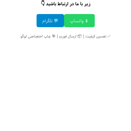
زیر با ما در ارتباط باشید 👇
📱 واتساپ
💬 تلگرام
✅ تضمین کیفیت | 📦 ارسال فوری | 🎯 چاپ اختصاصی لوگو