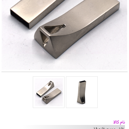
نام کالا
فلش مموری فلزی16