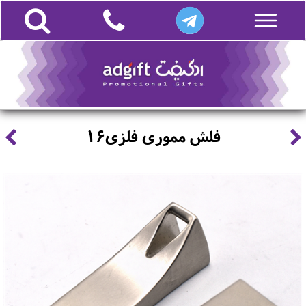
فلش مموری فلزی16