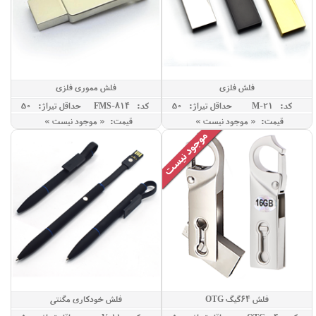
فلش فلزی
فلش مموری فلزی
کد: M-21
حداقل تيراژ: 50
کد: FMS-814
حداقل تيراژ: 50
قیمت: « موجود نیست »
قیمت: « موجود نیست »
فلش 64گیگ OTG
فلش خودکاری مگنتی