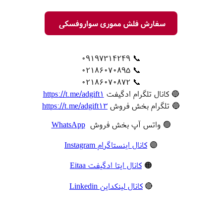
سفارش فلش مموری سواروفسکی
📞 09197314249
📞 02186070895
📞 02186070872
🔵 کانال تلگرام ادگیفت
https://t.me/adgift1
🔵 تلگرام بخش فروش
https://t.me/adgift13
🟢 واتس آپ بخش فروش
WhatsApp
🟣
کانال اینستاگرام Instagram
🟠
کانال ایتا ادگیفت Eitaa
🔴
کانال لینکداین Linkedin