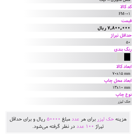
کد کالا
FM-01
قیمت
7,800,000 ریال
حداقل تیراژ
50
رنگ بندی
ابعاد کالا
70x15 mm
ابعاد محل چاپ
13x10 mm
نوع چاپ
حک لیزر
هزينه
حک لیزر
برای هر
عدد
مبلغ
50000
ريال و برای حداقل
تيراژ
100
عدد
در نظر گرفته می‌شود.