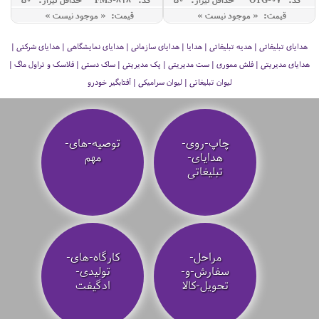
قیمت: « موجود نیست »
قیمت: « موجود نیست »
هدایای تبلیغاتی | هدیه تبلیغاتی | هدایا | هدایای سازمانی | هدایای نمایشگاهی | هدایای شرکتی |
هدایای مدیریتی | فلش مموری | ست مدیریتی | پک مدیریتی | ساک دستی | فلاسک و تراول ماگ |
لیوان تبلیغاتی | لیوان سرامیکی | آفتابگیر خودرو
چاپ-روی-
توصیه‌-های-
هدایای-
مهم
تبلیغاتی
مراحل-
کارگاه-های-
سفارش-و-
تولیدی-
تحویل-کالا
ادگیفت