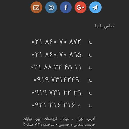
تماس با ما
021 860 70 872
021 860 70 895
021 88 32 45 11
0919 7314249
0919 731 42 49
0921 216 216 0
آدرس:
تهران ـ خیابان کریمخان- بین خیابان
خردمند شمالی و حسینی - ساختمان 43- طبقه5