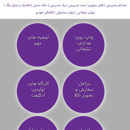
هدایای مدیریتی | فلش مموری | ست مدیریتی | پک مدیریتی | ساک دستی | فلاسک و تراول ماگ |
لیوان تبلیغاتی | لیوان سرامیکی | آفتابگیر خودرو
چاپ-روی-
توصیه‌-های-
هدایای-
مهم
تبلیغاتی
مراحل-
کارگاه-های-
سفارش-و-
تولیدی-
تحویل-کالا
ادگیفت
راهنمای-
نمونه هدایای