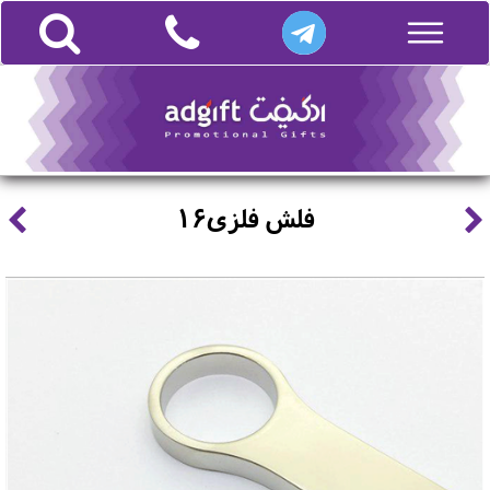
فلش فلزی16