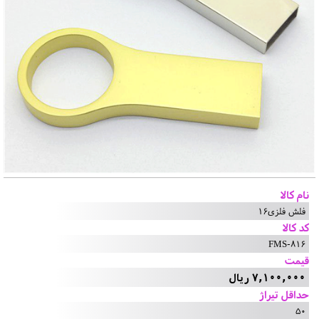
نام کالا
فلش فلزی16
کد کالا
FMS-816
قیمت
7,100,000 ریال
حداقل تیراژ
50