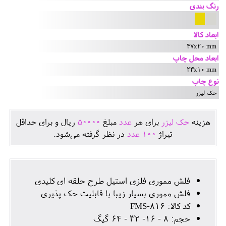
رنگ بندی
ابعاد کالا
47x20 mm
ابعاد محل چاپ
23x10 mm
نوع چاپ
حک لیزر
هزينه
حک لیزر
برای هر
عدد
مبلغ
50000
ريال و برای حداقل
تيراژ
100
عدد
در نظر گرفته می‌شود.
فلش مموری فلزی استیل طرح حلقه ای کلیدی
فلش مموری بسیار زیبا با قابلیت حک پذیری
کد کالا: FMS-816
حجم: 8 - 16- 32 - 64 گیگ