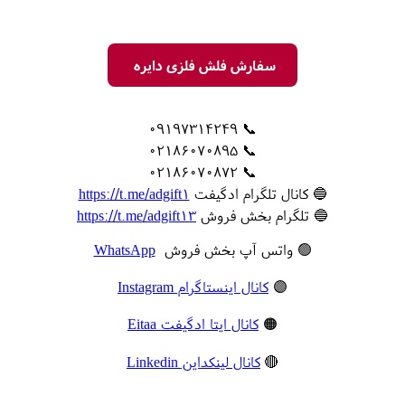
سفارش فلش فلزی دایره
📞 09197314249
📞 02186070895
📞 02186070872
🔵 کانال تلگرام ادگیفت
https://t.me/adgift1
🔵 تلگرام بخش فروش
https://t.me/adgift13
🟢 واتس آپ بخش فروش
WhatsApp
🟣
کانال اینستاگرام Instagram
🟠
کانال ایتا ادگیفت Eitaa
🔴
کانال لینکداین Linkedin