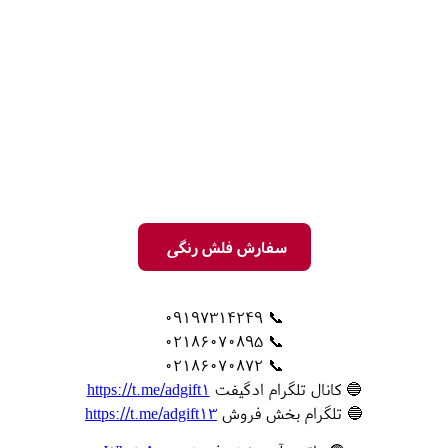
سفارش فلش رنگی
📞 09197314249
📞 02186070895
📞 02186070872
🔵 کانال تلگرام ادگیفت
https://t.me/adgift1
🔵 تلگرام بخش فروش
https://t.me/adgift13