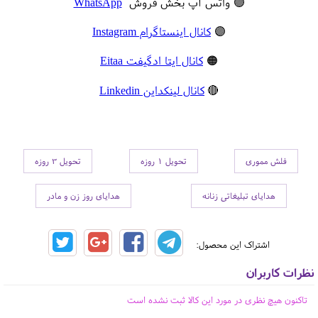
🟢 واتس آپ بخش فروش
WhatsApp
🟣
کانال اینستاگرام Instagram
🟠
کانال ایتا ادگیفت Eitaa
🔴
کانال لینکداین Linkedin
فلش مموری
تحویل 1 روزه
تحویل 3 روزه
هدایای تبلیغاتی زنانه
هدایای روز زن و مادر
اشتراک این محصول:
نظرات کاربران
تاکنون هیچ نظری در مورد این کالا ثبت نشده است