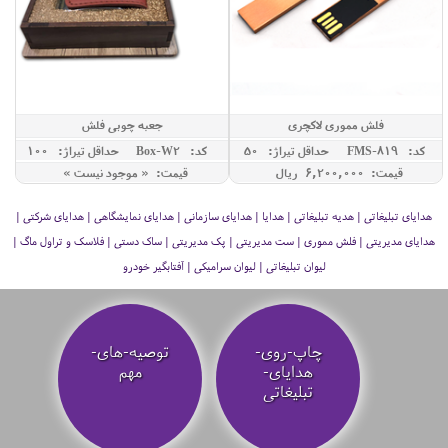
فلش مموری لاکچری
جعبه چوبی فلش
کد: FMS-819
حداقل تيراژ: 50
کد: Box-W2
حداقل تيراژ: 100
قیمت: 6,200,000 ريال
قیمت: « موجود نیست »
هدایای تبلیغاتی | هدیه تبلیغاتی | هدایا | هدایای سازمانی | هدایای نمایشگاهی | هدایای شرکتی |
هدایای مدیریتی | فلش مموری | ست مدیریتی | پک مدیریتی | ساک دستی | فلاسک و تراول ماگ |
لیوان تبلیغاتی | لیوان سرامیکی | آفتابگیر خودرو
چاپ-روی-
توصیه‌-های-
هدایای-
مهم
تبلیغاتی