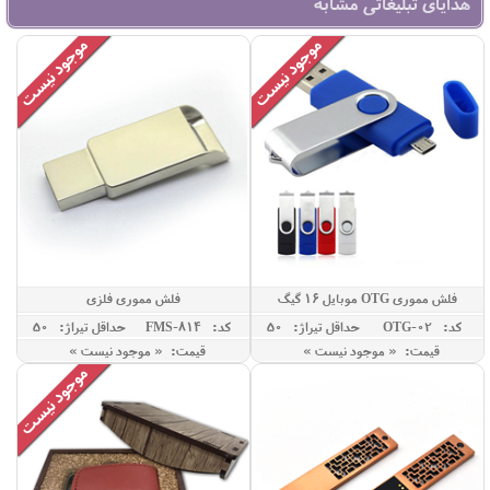
هدایای تبلیغاتی مشابه
فلش مموری OTG موبایل 16 گیگ
فلش مموری فلزی
کد: OTG-02
حداقل تيراژ: 50
کد: FMS-814
حداقل تيراژ: 50
قیمت: « موجود نیست »
قیمت: « موجود نیست »