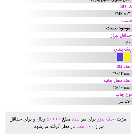
کد کالا
FMS-813
قیمت
موجود نیست
حداقل تیراژ
50
رنگ بندی
ابعاد کالا
36x13 mm
ابعاد محل چاپ
25x10 mm
نوع چاپ
حک لیزر
هزينه
حک لیزر
برای هر
عدد
مبلغ
50000
ريال و برای حداقل
تيراژ
100
عدد
در نظر گرفته می‌شود.