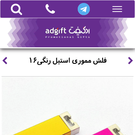
فلش مموری استیل رنگی16