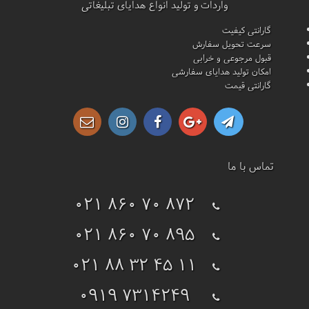
واردات و تولید انواع هدایای تبلیغاتی
گارانتی کیفیت
سرعت تحویل سفارش
قبول مرجوعی و خرابی
امکان تولید هدایای سفارشی
گارانتی قیمت
تماس با ما
021 860 70 872
021 860 70 895
021 88 32 45 11
0919 7314249