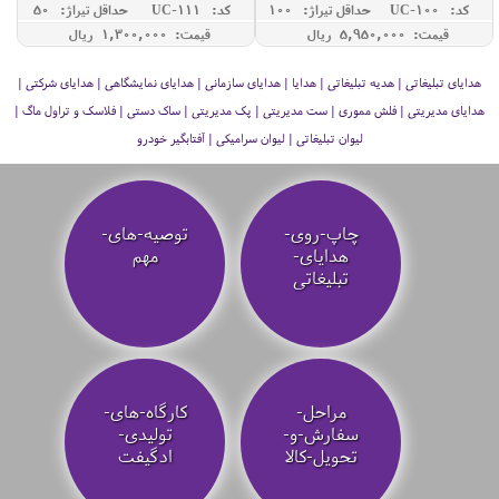
کد: UC-100
حداقل تيراژ: 100
کد: UC-111
حداقل تيراژ: 50
قیمت: 5,950,000 ريال
قیمت: 1,300,000 ريال
هدایای تبلیغاتی | هدیه تبلیغاتی | هدایا | هدایای سازمانی | هدایای نمایشگاهی | هدایای شرکتی |
هدایای مدیریتی | فلش مموری | ست مدیریتی | پک مدیریتی | ساک دستی | فلاسک و تراول ماگ |
لیوان تبلیغاتی | لیوان سرامیکی | آفتابگیر خودرو
چاپ-روی-
توصیه‌-های-
هدایای-
مهم
تبلیغاتی
مراحل-
کارگاه-های-
سفارش-و-
تولیدی-
تحویل-کالا
ادگیفت