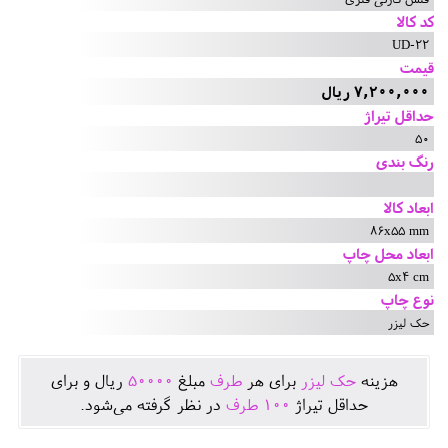
کد کالا
UD-22
قیمت
7,200,000 ریال
حداقل تیراژ
50
رنگ بندی
ابعاد کالا
86x55 mm
ابعاد محل چاپ
5x4 cm
نوع چاپ
حک لیزر
هزينه
حک لیزر
برای هر
طرف
مبلغ
50000
ريال و برای
حداقل تيراژ
100
طرف
در نظر گرفته می‌شود.