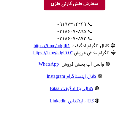
سفارش فلش کارتی فلزی
📞 09197314249
📞 02186070895
📞 02186070872
🔵 کانال تلگرام ادگیفت
https://t.me/adgift1
🔵 تلگرام بخش فروش
https://t.me/adgift13
🟢 واتس آپ بخش فروش
WhatsApp
🟣
کانال اینستاگرام Instagram
🟠
کانال ایتا ادگیفت Eitaa
🔴
کانال لینکداین Linkedin