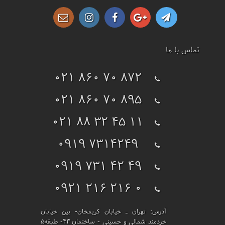
تماس با ما
021 860 70 872
021 860 70 895
021 88 32 45 11
0919 7314249
0919 731 42 49
0921 216 216 0
آدرس:
تهران ـ خیابان کریمخان- بین خیابان
خردمند شمالی و حسینی - ساختمان 43- طبقه5