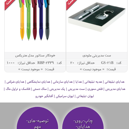
ست مدیریتی ملودی
خودکار سناتور مدل هتریکس
کد: GS-21B
حداقل تيراژ: 20
کد: RBP-2339
حداقل تيراژ: 1000
قیمت: « موجود نیست »
قیمت: « موجود نیست »
هدایای تبلیغاتی | هدیه تبلیغاتی | هدایا | هدایای سازمانی | هدایای نمایشگاهی | هدایای شرکتی |
هدایای مدیریتی | فلش مموری | ست مدیریتی | پک مدیریتی | ساک دستی | فلاسک و تراول ماگ |
لیوان تبلیغاتی | لیوان سرامیکی | آفتابگیر خودرو
چاپ-روی-
توصیه‌-های-
هدایای-
مهم