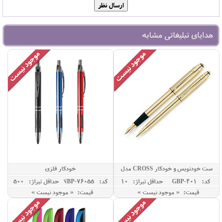
هدایای تبلیغاتی مشابه
ست خودنویس و خودکار CROSS مدل
خودکار فلزی
TOWNSEND
کد: GBP-401
حداقل تيراژ: 10
کد: NBP-76055
حداقل تيراژ: 500
قیمت: « موجود نیست »
قیمت: « موجود نیست »