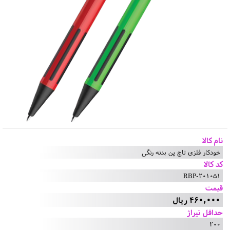
نام کالا
خودکار فلزی تاچ پن بدنه رنگی
کد کالا
RBP-201051
قیمت
460,000 ریال
حداقل تیراژ
200