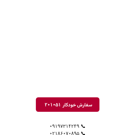
سفارش خودکار 201051
📞 09197314249
📞 02186070895