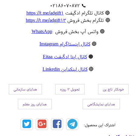
📞 02186070872
🔵 کانال تلگرام ادگیفت
https://t.me/adgift1
🔵 تلگرام بخش فروش
https://t.me/adgift13
🟢 واتس آپ بخش فروش
WhatsApp
🟣
کانال اینستاگرام Instagram
🟠
کانال ایتا ادگیفت Eitaa
🔴
کانال لینکداین Linkedin
خودکار تاچ پن
تحویل 3 روزه
هدایای سازمانی
هدایای نمایشگاهی
هدایای روز معلم
اشتراک این محصول: