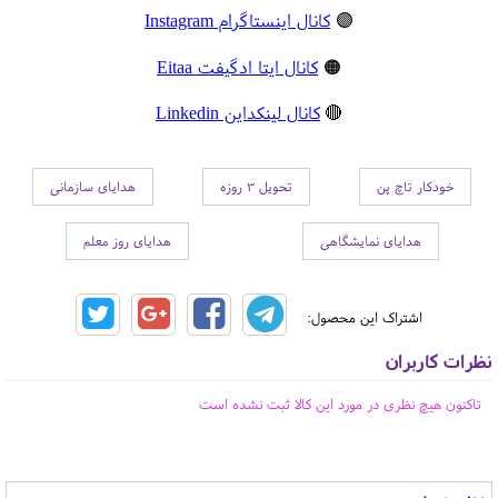
🟣
کانال اینستاگرام Instagram
🟠
کانال ایتا ادگیفت Eitaa
🔴
کانال لینکداین Linkedin
خودکار تاچ پن
تحویل 3 روزه
هدایای سازمانی
هدایای نمایشگاهی
هدایای روز معلم
اشتراک این محصول:
نظرات کاربران
تاکنون هیچ نظری در مورد این کالا ثبت نشده است