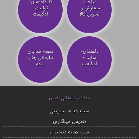
مراحل-
کارگاه-های-
سفارش-و-
تولیدی-
تحویل-کالا
ادگیفت
راهنمای-
نمونه هدایای
سایت-
تبلیغاتی چاپ
ادگیفت
شده
هدایای تبلیغاتی نفیس
ست هدیه مدیریتی
تندیس میناکاری
ست هدیه دیجیتال