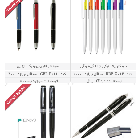
خودکار پلاستیکی کیانا گیره رنگی
خودکار فلزی پورتوک تاچ پن
کد: RBP-X016
حداقل تيراژ: 1000
کد: GBP-P111
حداقل تيراژ: 300
قیمت: 230,000 ريال
قیمت: « موجود نیست »