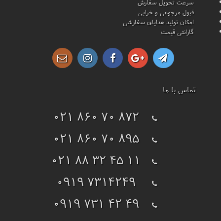
سرعت تحویل سفارش
قبول مرجوعی و خرابی
امکان تولید هدایای سفارشی
گارانتی قیمت
تماس با ما
021 860 70 872
021 860 70 895
021 88 32 45 11
0919 7314249
0919 731 42 49