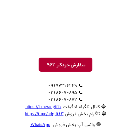
سفارش خودکار 963
📞 09197314249
📞 02186070895
📞 02186070872
🔵 کانال تلگرام ادگیفت
https://t.me/adgift1
🔵 تلگرام بخش فروش
https://t.me/adgift13
🟢 واتس آپ بخش فروش
WhatsApp