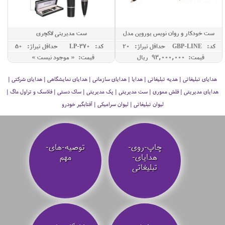
ست خودکار و روان نویس یوروپن مدل
ست مدیریتی لاکچری
LINE
کد: GBP-LINE
حداقل تيراژ: 20
کد: LP-370
حداقل تيراژ: 50
قیمت: 93,000,000 ريال
قیمت: « موجود نیست »
هدایای تبلیغاتی | هدیه تبلیغاتی | هدایا | هدایای سازمانی | هدایای نمایشگاهی | هدایای شرکتی |
هدایای مدیریتی | فلش مموری | ست مدیریتی | پک مدیریتی | ساک دستی | فلاسک و تراول ماگ |
لیوان تبلیغاتی | لیوان سرامیکی | آفتابگیر خودرو
چاپ-روی-
توصیه‌-های-
هدایای-
مهم
تبلیغاتی