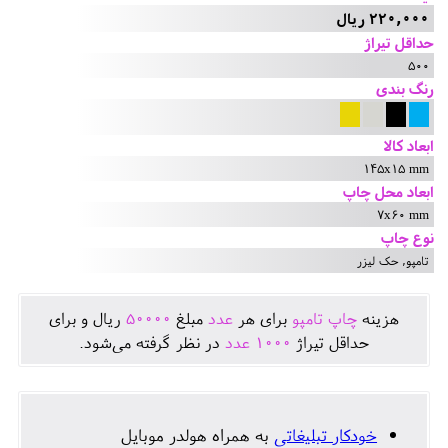
220,000 ریال
حداقل تیراژ
500
رنگ بندی
ابعاد کالا
145x15 mm
ابعاد محل چاپ
7x60 mm
نوع چاپ
تامپو, حک لیزر
هزينه
چاپ تامپو
برای هر
عدد
مبلغ
50000
ريال و برای
حداقل تيراژ
1000
عدد
در نظر گرفته می‌شود.
خودکار تبلیغاتی
به همراه هولدر موبایل