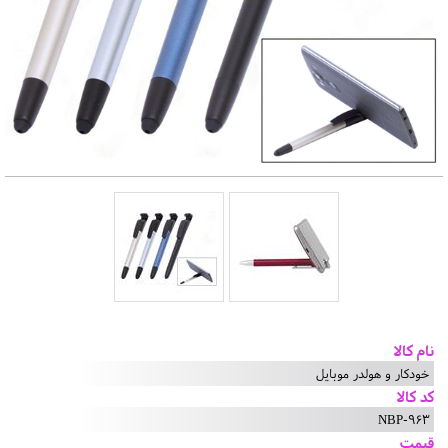
نام کالا
خودکار و هولدر موبایل
کد کالا
NBP-963
قیمت