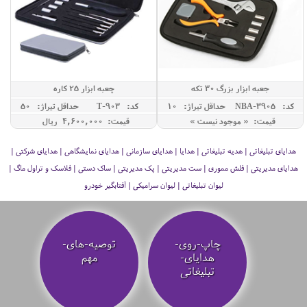
جعبه ابزار بزرگ 30 تکه
چعبه ابزار 25 کاره
کد: NBA-3905
حداقل تيراژ: 10
کد: T-903
حداقل تيراژ: 50
قیمت: « موجود نیست »
قیمت: 4,600,000 ريال
هدایای تبلیغاتی | هدیه تبلیغاتی | هدایا | هدایای سازمانی | هدایای نمایشگاهی | هدایای شرکتی |
هدایای مدیریتی | فلش مموری | ست مدیریتی | پک مدیریتی | ساک دستی | فلاسک و تراول ماگ |
لیوان تبلیغاتی | لیوان سرامیکی | آفتابگیر خودرو
چاپ-روی-
توصیه‌-های-
هدایای-
مهم
تبلیغاتی