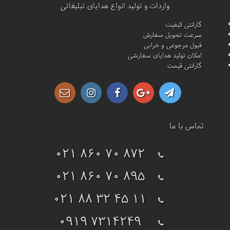
واردات و تولید انواع هدایای تبلیغاتی
گارانتی کیفیت
سرعت تحویل سفارش
قبول مرجوعی و خرابی
امکان تولید هدایای سفارشی
گارانتی قیمت
تماس با ما
021 860 70 872
021 860 70 895
021 88 32 45 11
0919 7314249