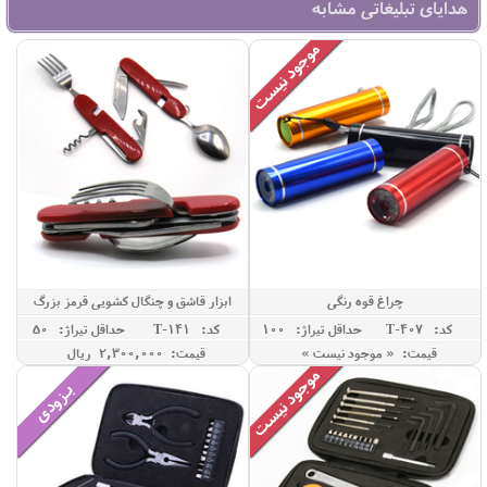
هدایای تبلیغاتی مشابه
چراغ قوه رنگی
ابزار قاشق و چنگال کشویی قرمز بزرگ
کد: T-407
حداقل تيراژ: 100
کد: T-141
حداقل تيراژ: 50
قیمت: « موجود نیست »
قیمت: 2,300,000 ريال