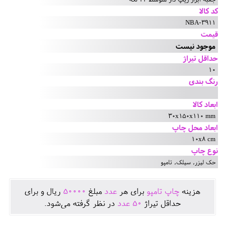
کد کالا
NBA-3911
قیمت
موجود نیست
حداقل تیراژ
10
رنگ بندی
ابعاد کالا
30x150x110 mm
ابعاد محل چاپ
10x8 cm
نوع چاپ
حک لیزر, سیلک, تامپو
هزينه
چاپ تامپو
برای هر
عدد
مبلغ
50000
ريال و برای
حداقل تيراژ
50
عدد
در نظر گرفته می‌شود.