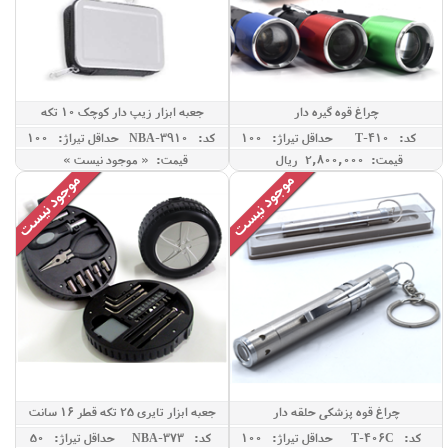
چراغ قوه گیره دار
جعبه ابزار زیپ دار کوچک 10 تکه
کد: T-410
حداقل تيراژ: 100
کد: NBA-3910
حداقل تيراژ: 100
قیمت: 2,800,000 ريال
قیمت: « موجود نیست »
چراغ قوه پزشکی حلقه دار
جعبه ابزار تایری 25 تکه قطر 16 سانت
کد: T-406C
حداقل تيراژ: 100
کد: NBA-373
حداقل تيراژ: 50