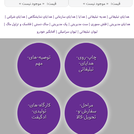
قیمت: « موجود نیست »
قیمت: « موجود نیست »
هدایای تبلیغاتی | هدیه تبلیغاتی | هدایا | هدایای سازمانی | هدایای نمایشگاهی | هدایای شرکتی |
هدایای مدیریتی | فلش مموری | ست مدیریتی | پک مدیریتی | ساک دستی | فلاسک و تراول ماگ |
لیوان تبلیغاتی | لیوان سرامیکی | آفتابگیر خودرو
چاپ-روی-
توصیه‌-های-
هدایای-
مهم
تبلیغاتی
مراحل-
کارگاه-های-
سفارش-و-
تولیدی-
تحویل-کالا
ادگیفت