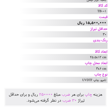
کد کالا
TB-01
قیمت
15,500,000 ریال
حداقل تیراژ
30
رنگ بندی
ابعاد کالا
25.5x12 cm
ابعاد محل چاپ
3x6 cm
نوع چاپ
تامپو, چاپ UVDTF
هزينه
چاپ
برای هر
ضرب
مبلغ
250000
ريال و برای حداقل
تيراژ
30
ضرب
در نظر گرفته می‌شود.