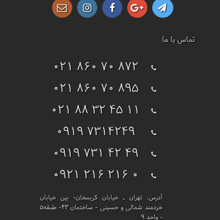
تماس با ما
021 860 70 872
021 860 70 895
021 88 32 45 11
0919 7314249
0919 731 42 49
0921 216 216 0
آدرس:
تهران ـ خیابان کریمخان- بین خیابان
خردمند شمالی و حسینی - ساختمان 43- طبقه5
- واحد 9