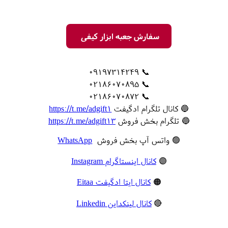
سفارش جعبه ابزار کیفی
📞 09197314249
📞 02186070895
📞 02186070872
🔵 کانال تلگرام ادگیفت
https://t.me/adgift1
🔵 تلگرام بخش فروش
https://t.me/adgift13
🟢 واتس آپ بخش فروش
WhatsApp
🟣
کانال اینستاگرام Instagram
🟠
کانال ایتا ادگیفت Eitaa
🔴
کانال لینکداین Linkedin