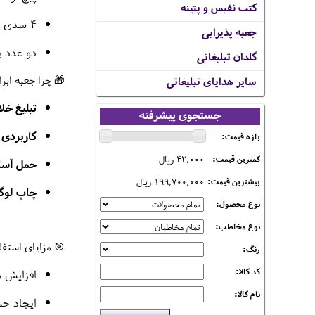
کتب نفیس و پتینه
4 سدی آچار بوکس
جعبه پذیرایی
دو عدد 
گلدان تبلیغاتی
🎁 چرا جعبه ابز
سایر هدایای تبلیغاتی
تبلیغ خلا
جستجوی پیشرفته
کاربردی 
بازه قیمت:
42,000 ریال
کمترین قیمت:
حمل آسا
199,700,000 ریال
بیشترین قیمت:
چاپ لوگو
نوع محصول:
نوع مخاطب:
🎯 مزایای استفاد
رنگ:
کد کالا:
افزایش م
نام کالا:
ایجاد حس