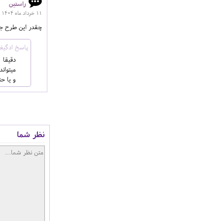
راستین
11 خرداد ماه 1404
چقدر این طرح جا
دقیقا 
میتوان
و یا حت
نظر شما