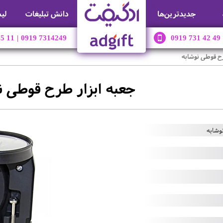
جديدترين‌ها
دانش تبلیغات
لی
45 11
|
0919 7314249
0919 731 42 49
رح قوطی نوشابه
جعبه ابزار طرح قوطی ن
وشابه