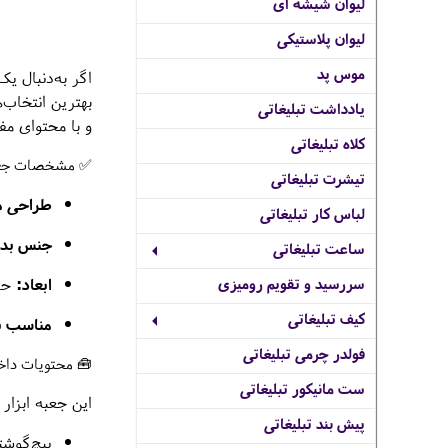
لیوان شیشه ای
لیوان پلاستیکی
موس پد
اگر به‌دنبال ی
بهترین انتخاب
یادداشت تبلیغاتی
و با محتوای مف
کلاه تبلیغاتی
✅ مشخصات جعبه
تیشرت تبلیغاتی
طراحی م
لباس کار تبلیغاتی
جنس بدن
ساعت تبلیغاتی
ابعاد:
حدود 15×
سررسید و تقویم رومیزی
کیف تبلیغاتی
مناسب ب
فولدر چرمی تبلیغاتی
🧰 محتویات داخل
ست مانیکور تبلیغاتی
این جعبه ابزار
پیش بند تبلیغاتی
پیچ‌گوشت