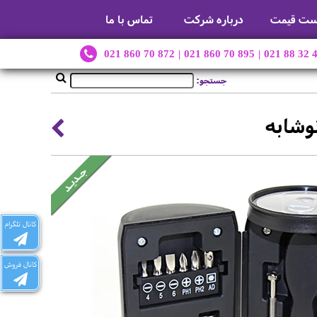
ست قیمت
درباره شرکت
تماس با ما
021 860 70 872
|
021 860 70 895
|
021 88 32 
جستجو:
وشابه
کانال تلگرام
کانال فروش