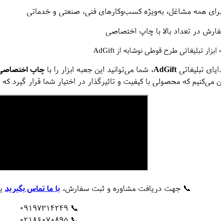
ای همه مشاغل، به‌ویژه کسب‌وکارهای فنی، صنعتی و خدماتی
ارش در تعداد بالا با چاپ اختصاصی
زار تبلیغاتی طرح قوطی نوشابه از AdGift
یای تبلیغاتی
AdGift
، شما می‌توانید این جعبه ابزار را با
چاپ اختصاصی 
 می‌کنیم که محصولی با کیفیت و تاثیرگذار در اختیار شما قرار گیرد ک
📞 جهت دریافت مشاوره و ثبت سفارش،
با ما تماس بگیرید
یا
📞 09197314249
📞 02186070895