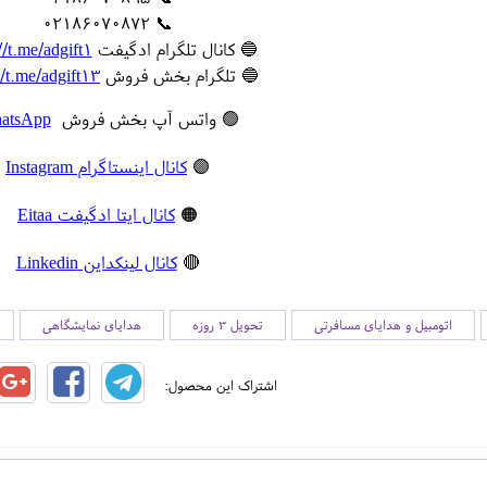
📞 02186070872
🔵 کانال تلگرام ادگیفت
//t.me/adgift1
🔵 تلگرام بخش فروش
//t.me/adgift13
🟢 واتس آپ بخش فروش
atsApp
🟣
کانال اینستاگرام Instagram
🟠
کانال ایتا ادگیفت Eitaa
🔴
کانال لینکداین Linkedin
اتومبیل و هدایای مسافرتی
تحویل 3 روزه
هدایای نمایشگاهی
اشتراک این محصول: