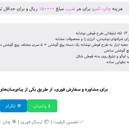
هزينه
چاپ تامپو
برای هر
ضرب
مبلغ
150000
ريال و برای حداقل تي
شابه
ی شرکتهای نوشیدنی، انرژی زا و محصولات مشابه
دارای یک جعبه ابزار به طرح قوطی نوشابه یک
یچ گوشتی ساعتی
 لوگو و تبلیغ روی بدنه قوطی شکل
ه مقوایی ساده
برای مشاوره و سفارش فوری، از طریق یکی از پیام‌رسان‌های زی
📱 واتساپ
💬 تلگرام
✅ تضمین کیفیت | 📦 ارسال فوری | 🎯 چاپ 