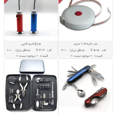
متر دایره 1.5 متری
چراغ فنری کمپی
کد: T-505
حداقل تيراژ: 200
کد: T-403
حداقل تيراژ: 100
قیمت: « موجود نیست »
قیمت: « موجود نیست »