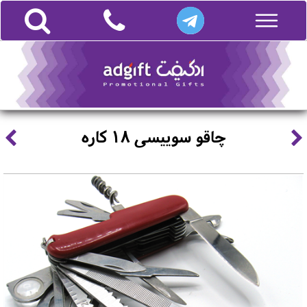
چاقو سوییسی 18 کاره