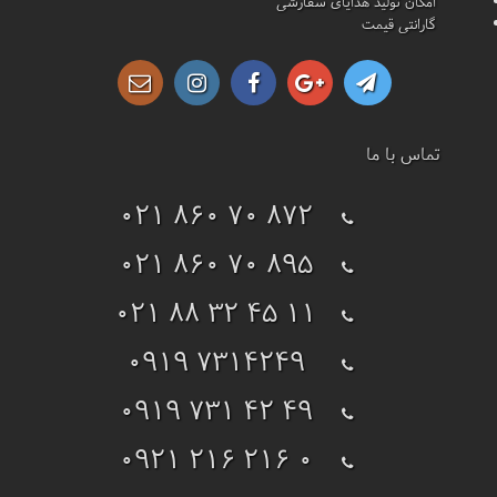
امکان تولید هدایای سفارشی
گارانتی قیمت
تماس با ما
021 860 70 872
021 860 70 895
021 88 32 45 11
0919 7314249
0919 731 42 49
0921 216 216 0