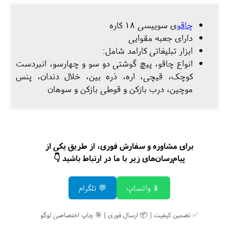
چاقو
ی سوییسی 18 کاره
دارای جعبه مقوایی
ابزار تبلیغاتی کارامد شامل:
انواع چاقو، پیچ گوشتی دو سو و چهارسو، انبردست
کوچک، قیچی، اره، ذره بین، خلال دندان، پنس
موچین، درب بازکن و قوطی بازکن و سوهان
برای مشاوره و سفارش فوری، از طریق یکی از
پیام‌رسان‌های زیر با ما در ارتباط باشید 👇
📱 واتساپ
💬 تلگرام
✅ تضمین کیفیت | 📦 ارسال فوری | 🎯 چاپ اختصاصی لوگو