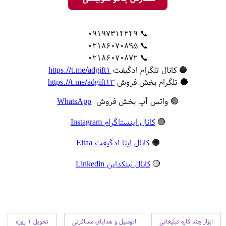
📞 09197314249
📞 02186070895
📞 02186070872
🔵 کانال تلگرام ادگیفت
https://t.me/adgift1
🔵 تلگرام بخش فروش
https://t.me/adgift13
🟢 واتس آپ بخش فروش
WhatsApp
🟣
کانال اینستاگرام Instagram
🟠
کانال ایتا ادگیفت Eitaa
🔴
کانال لینکداین Linkedin
ابزار چند کاره تبلیغاتی
اتومبیل و هدایای مسافرتی
تحویل 1 روزه