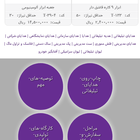
ابزار 9 کاره قاشق دار
جعبه ابزار آلومینیومی
کد: T-133
حداقل تيراژ: 50
کد: T-3904
حداقل تيراژ: 30
قیمت: 2,400,000 ريال
قیمت: 14,500,000 ريال
هدایای تبلیغاتی | هدیه تبلیغاتی | هدایا | هدایای سازمانی | هدایای نمایشگاهی | هدایای شرکتی |
هدایای مدیریتی | فلش مموری | ست مدیریتی | پک مدیریتی | ساک دستی | فلاسک و تراول ماگ |
لیوان تبلیغاتی | لیوان سرامیکی | آفتابگیر خودرو
چاپ-روی-
توصیه‌-های-
هدایای-
مهم
تبلیغاتی
مراحل-
کارگاه-های-
سفارش-و-
تولیدی-