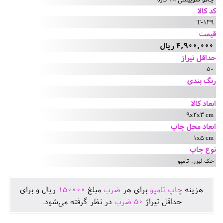
کد کالا
T-139
قیمت
4,900,000 ریال
حداقل تیراژ
50
رنگ بندی
ابعاد کالا
9x2x3 cm
ابعاد محل چاپ
1x5 cm
نوع چاپ
حک لیزر, تامپو
هزينه
چاپ تامپو
برای هر
ضرب
مبلغ
150000
ريال و برای
حداقل تيراژ
50
ضرب
در نظر گرفته می‌شود.