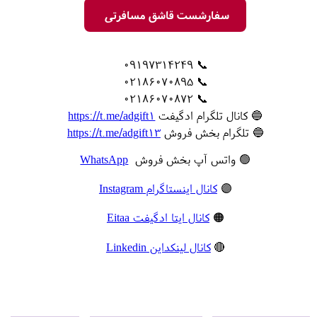
سفارشست قاشق مسافرتی
📞 09197314249
📞 02186070895
📞 02186070872
🔵 کانال تلگرام ادگیفت
https://t.me/adgift1
🔵 تلگرام بخش فروش
https://t.me/adgift13
🟢 واتس آپ بخش فروش
WhatsApp
🟣
کانال اینستاگرام Instagram
🟠
کانال ایتا ادگیفت Eitaa
🔴
کانال لینکداین Linkedin