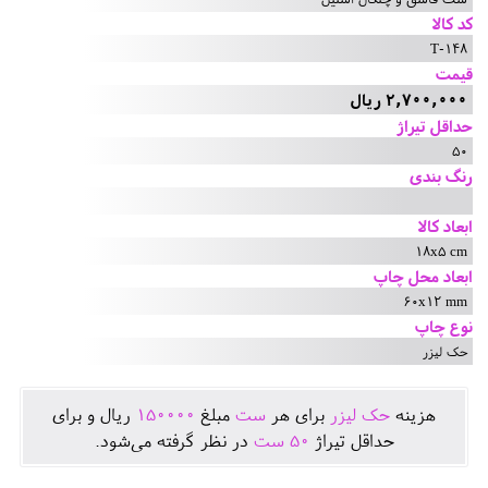
کد کالا
T-148
قیمت
2,700,000 ریال
حداقل تیراژ
50
رنگ بندی
ابعاد کالا
18x5 cm
ابعاد محل چاپ
60x12 mm
نوع چاپ
حک لیزر
هزينه
حک لیزر
برای هر
ست
مبلغ
150000
ريال و برای
حداقل تيراژ
50
ست
در نظر گرفته می‌شود.