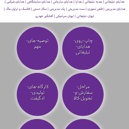
هدایای تبلیغاتی | هدیه تبلیغاتی | هدایا | هدایای سازمانی | هدایای نمایشگاهی | هدایای شرکتی |
هدایای مدیریتی | فلش مموری | ست مدیریتی | پک مدیریتی | ساک دستی | فلاسک و تراول ماگ |
لیوان تبلیغاتی | لیوان سرامیکی | آفتابگیر خودرو
چاپ-روی-
توصیه‌-های-
هدایای-
مهم
تبلیغاتی
مراحل-
کارگاه-های-
سفارش-و-
تولیدی-
تحویل-کالا
ادگیفت