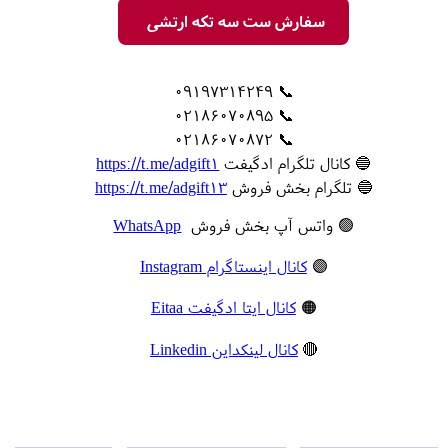
سفارش ست سه تکه ارتشی
📞 09197314249
📞 02186070895
📞 02186070872
🔵 کانال تلگرام ادگیفت
https://t.me/adgift1
🔵 تلگرام بخش فروش
https://t.me/adgift13
🟢 واتس آپ بخش فروش
WhatsApp
🟣
کانال اینستاگرام Instagram
🟠
کانال ایتا ادگیفت Eitaa
🔴
کانال لینکداین Linkedin