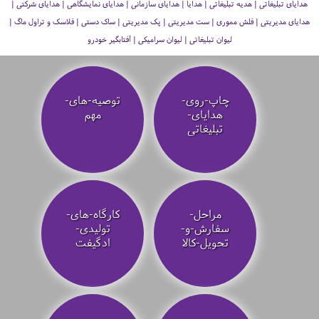
هدایای تبلیغاتی | هدیه تبلیغاتی | هدایا | هدایای سازمانی | هدایای نمایشگاهی | هدایای شرکتی |
هدایای مدیریتی | فلش مموری | ست مدیریتی | پک مدیریتی | ساک دستی | فلاسک و تراول ماگ |
لیوان تبلیغاتی | لیوان سرامیکی | آفتابگیر خودرو
چاپ-روی-
توصیه‌-های-
هدایای-
مهم
تبلیغاتی
مراحل-
کارگاه-های-
سفارش-و-
تولیدی-
تحویل-کالا
ادگیفت