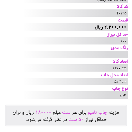
کد کالا
T-145
قیمت
2,300,000 ریال
حداقل تیراژ
100
رنگ بندی
ابعاد کالا
11x7 cm
ابعاد محل چاپ
5x3 cm
نوع چاپ
تامپو
هزينه
چاپ تامپو
برای هر
ست
مبلغ
180000
ريال و برای
حداقل تيراژ
50
ست
در نظر گرفته می‌شود.