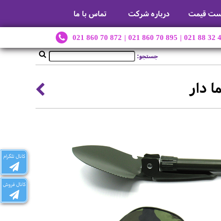
ست قیمت
درباره شرکت
تماس با ما
021 860 70 872
|
021 860 70 895
|
021 88 32 
جستجو:
 دار
کانال تلگرام
کانال فروش