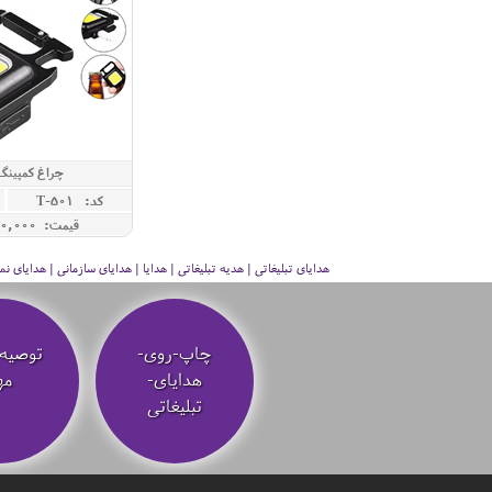
چراغ کمپینگ
کد: T-501
قیمت: 1,750,000 ريال
هدایای تبلیغاتی | هدیه تبلیغاتی | هدایا | هدایای سازمانی | هدایای
چاپ-روی-
توصیه‌
هدایای-
مه
تبلیغاتی