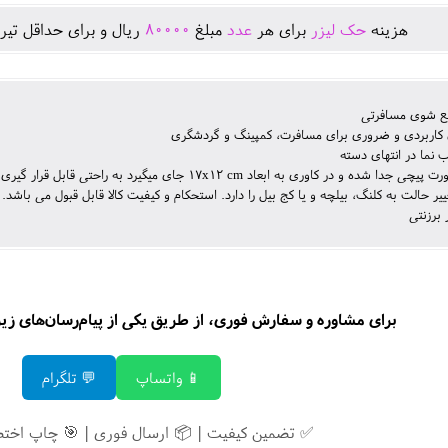
هزينه
حک لیزر
برای هر
عدد
مبلغ
80000
ريال و برای حداقل تير
 شوی مسافرتی
 کاربردی و ضروری برای مسافرت، کمپینگ و گردشگری
 نما در انتهای دسته
 و در کاوری به ابعاد 17x12 cm جای میگیرد به راحتی قابل قرار گیری در کوله پشتی و یا اتومبیل است.
ییر حالت به کلنگ، بیلچه و یا کج بیل را دارد. استحکام و کیفیت کالا قابل قبول می باشد.
 برزنتی
برای مشاوره و سفارش فوری، از طریق یکی از پیام‌رسان‌های زیر ب
📱 واتساپ
💬 تلگرام
✅ تضمین کیفیت | 📦 ارسال فوری | 🎯 چاپ اخت