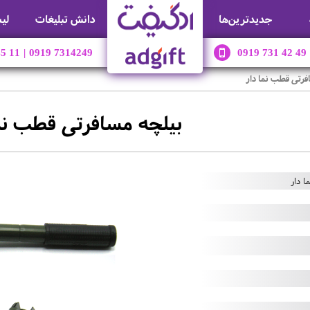
جديدترين‌ها
دانش تبلیغات
لی
45 11
|
0919 7314249
0919 731 42 49
فرتی قطب نما دار
بیلچه مسافرتی قطب نما
 دار