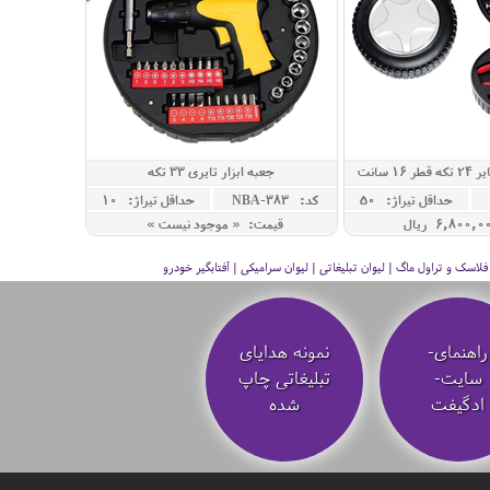
1 سانت
جعبه ابزار تایری 33 تکه
حداقل تيراژ: 50
کد: NBA-383
حداقل تيراژ: 10
قیمت: « موجود نیست »
سک و تراول ماگ | لیوان تبلیغاتی | لیوان سرامیکی | آفتابگیر خودرو
راهنمای-
نمونه هدایای
سایت-
تبلیغاتی چاپ
ادگیفت
شده