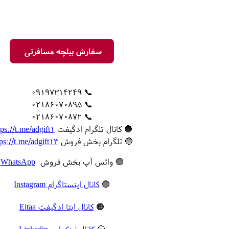
سفارش بیلچه مسافرتی
📞 09197314249
📞 02186070895
📞 02186070872
🔵 کانال تلگرام ادگیفت
tps://t.me/adgift1
🔵 تلگرام بخش فروش
tps://t.me/adgift13
🟢 واتس آپ بخش فروش
WhatsApp
🟣
کانال اینستاگرام Instagram
🟠
کانال ایتا ادگیفت Eitaa