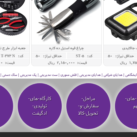
 جاکلیدی
چراغ قوه استیل ده کاره
جعبه ابزار طرح تایر 24 تکه قطر 6
حداقل تيراژ: 50
کد: ST-5
حداقل تيراژ: 50
کد: T-373 N
قیمت: 2,150,000 ريال
قیمت: 6,800,000 ريال
 نمایشگاهی | هدایای شرکتی | هدایای مدیریتی | فلش مموری | ست مدیریتی | پک مدیریتی | ساک دستی | فلا
-های-
مراحل-
کارگاه-های-
م
سفارش-و-
تولیدی-
تحویل-کالا
ادگیفت