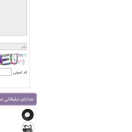
کد امنیتی
هدایای تبلیغاتی م