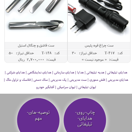
ست چراغ قوه پلیس
ست قاشق و چنگال استیل
کد: T-417
حداقل تيراژ: 30
کد: T-148
حداقل تيراژ: 50
قیمت: « موجود نیست »
قیمت: 2,700,000 ريال
هدایای تبلیغاتی | هدیه تبلیغاتی | هدایا | هدایای سازمانی | هدایای نمایشگاهی | هدایای شرکتی |
هدایای مدیریتی | فلش مموری | ست مدیریتی | پک مدیریتی | ساک دستی | فلاسک و تراول ماگ |
لیوان تبلیغاتی | لیوان سرامیکی | آفتابگیر خودرو
چاپ-روی-
توصیه‌-های-
هدایای-
مهم
تبلیغاتی