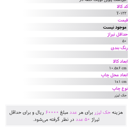
کد کالا
T-122
قیمت
موجود نیست
حداقل تیراژ
50
رنگ بندی
ابعاد کالا
10.5x6 cm
ابعاد محل چاپ
1x1 cm
نوع چاپ
حک لیزر
هزينه
حک لیزر
برای هر
عدد
مبلغ
60000
ريال و برای حداقل
تيراژ
50
عدد
در نظر گرفته می‌شود.