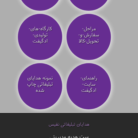
مراحل-
کارگاه-های-
سفارش-و-
تولیدی-
تحویل-کالا
ادگیفت
راهنمای-
نمونه هدایای
سایت-
تبلیغاتی چاپ
ادگیفت
شده
هدایای تبلیغاتی نفیس
ست هدیه مدیریتی