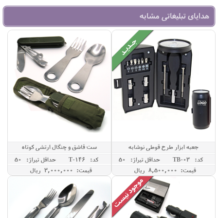
هدایای تبلیغاتی مشابه
جعبه ابزار طرح قوطی نوشابه
ست قاشق و چنگال ارتشی کوتاه
کد: TB-03
حداقل تيراژ: 50
کد: T-146
حداقل تيراژ: 50
قیمت: 8,500,000 ريال
قیمت: 3,000,000 ريال