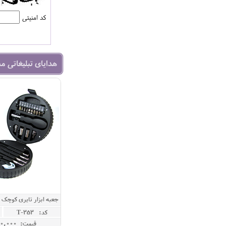
کد امنیتی
هدایای تبلیغاتی م
جعبه ابزار تایری کوچک 20 تکه قطر 13 سانت
کد: T-353
قیمت: 5,300,000 ريال