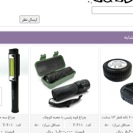
شابه
چراغ قوه پلیس با جعبه کوچک
چراغ سه حا
حداقل تيراژ: 50
کد: T-411
حداقل تيراژ: 50
کد: T-401
قیمت: 1,800,000 ريال
قیمت: 2,200,000 ريال