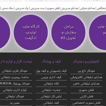
 نمایشگاهی | هدایای شرکتی | هدایای مدیریتی | فلش مموری | ست مدیریتی | پک مدیریتی | ساک دستی | فلا
-های-
مراحل-
کارگاه-های-
م
سفارش-و-
تولیدی-
تحویل-کالا
ادگیفت
تکنولوژی و دیجیتال
کیف و پوشاک
نوشت افزار و لوازم ادار
خودکار تاچ پن
کیف پاسپورتی و کیف پول
خودکار فلزی تبلیغاتی
هدایای تبلیغاتی الکترونیکی
کیف اداری چرمی
ساعت رومیزی تبلیغاتی
هدایای تبلیغاتی خاص
کلاه تبلیغاتی
خودکار پورتوک PORTOK
فلش مموری
تیشرت تبلیغاتی
لوازم اداری تبلیغاتی
فلش کارتی
لباس کار تبلیغاتی
خودکار تبلیغاتی
فلش مموری اختصاصی
کیف تبلیغاتی
موس پد