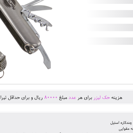
هزينه
حک لیزر
برای هر
عدد
مبلغ
80000
ريال و برای حداقل تيرا
ندکاره استیل
ه مقوایی