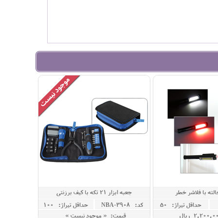
لته با فلاشر خطر
جعبه ابزار 21 تکه با کیف برزنتی
حداقل تيراژ: 50
کد: NBA-3908
حداقل تيراژ: 100
قیمت: « موجود نیست »