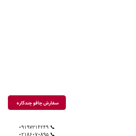
سفارش چاقو چندکاره
📞 09197314249
📞 02186070895