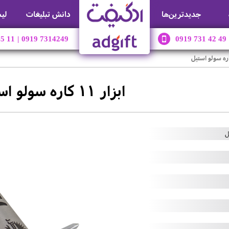
جديدترين‌ها
دانش تبلیغات
لی
45 11
|
0919 7314249
0919 731 42 49
ابزار 11 کاره سولو استیل