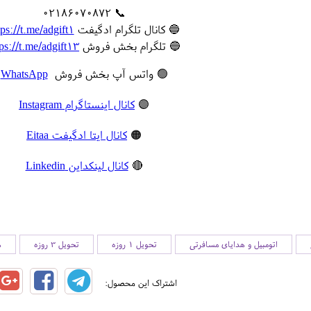
📞 02186070872
🔵 کانال تلگرام ادگیفت
tps://t.me/adgift1
🔵 تلگرام بخش فروش
tps://t.me/adgift13
🟢 واتس آپ بخش فروش
WhatsApp
🟣
کانال اینستاگرام Instagram
🟠
کانال ایتا ادگیفت Eitaa
🔴
کانال لینکداین Linkedin
اتومبیل و هدایای مسافرتی
تحویل 1 روزه
تحویل 3 روزه
ه
اشتراک این محصول: