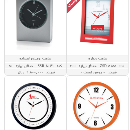
ساعت دیواری
ساعت رومیزی ایستاده
کد: ZSD-5155
حداقل تيراژ: 200
کد: SSR-8061
حداقل تيراژ: 50
قیمت: « موجود نیست »
قیمت: 4,800,000 ريال