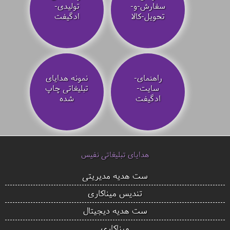
سفارش-و-
تولیدی-
تحویل-کالا
ادگیفت
راهنمای-
نمونه هدایای
سایت-
تبلیغاتی چاپ
ادگیفت
شده
هدایای تبلیغاتی نفیس
ست هدیه مدیریتی
تندیس میناکاری
ست هدیه دیجیتال
میناکاری