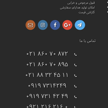
قبول مرجوعی و خرابی
امکان تولید هدایای سفارشی
گارانتی قیمت
تماس با ما
021 860 70 872
021 860 70 895
021 88 32 45 11
0919 7314249
0919 731 42 49
0921 216 216 0