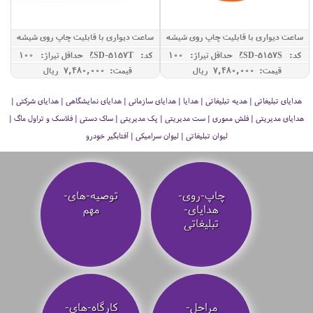
ساعت دیواری با قابلیت چاپ روی شیشه
ساعت دیواری با قابلیت چاپ روی شیشه
کد: ZSD-5157S
حداقل تيراژ: 100
کد: ZSD-5157T
حداقل تيراژ: 100
قیمت: 7,480,000 ريال
قیمت: 7,480,000 ريال
هدایای تبلیغاتی | هدیه تبلیغاتی | هدایا | هدایای سازمانی | هدایای نمایشگاهی | هدایای شرکتی |
هدایای مدیریتی | فلش مموری | ست مدیریتی | پک مدیریتی | ساک دستی | فلاسک و تراول ماگ |
لیوان تبلیغاتی | لیوان سرامیکی | آفتابگیر خودرو
چاپ-روی-
توصیه‌-های-
هدایای-
مهم
تبلیغاتی
مراحل-
کارگاه-های-