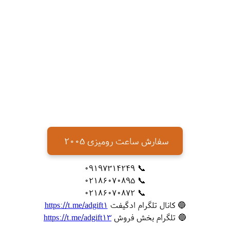
سفارش ساعت رومیزی 2005
📞 09197314249
📞 02186070895
📞 02186070872
🔵 کانال تلگرام ادگیفت
https://t.me/adgift1
🔵 تلگرام بخش فروش
https://t.me/adgift13