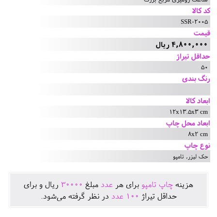
کد کالا
SSR-2005
قیمت
4,800,000 ریال
حداقل تیراژ
50
رنگ بندی
ابعاد کالا
12x13.5x3 cm
ابعاد محل چاپ
8x2 cm
نوع چاپ
حک لیزر, تامپو
هزينه
چاپ تامپو
برای هر
عدد
مبلغ
30000
ريال و برای
حداقل تيراژ
100
عدد
در نظر گرفته می‌شود.