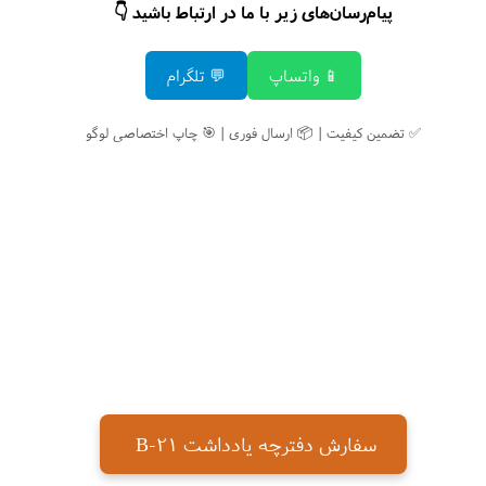
پیام‌رسان‌های زیر با ما در ارتباط باشید 👇
📱 واتساپ
💬 تلگرام
✅ تضمین کیفیت | 📦 ارسال فوری | 🎯 چاپ اختصاصی لوگو
سفارش دفترچه یادداشت B-21