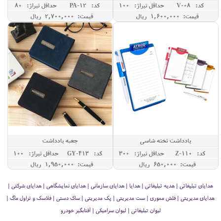
کد: V-08
حداقل تيراژ: 100
کد: PA-12
حداقل تيراژ: 80
قیمت: 1,600,000 ريال
قیمت: 2,700,000 ريال
یادداشت تخته شاسی
جعبه یادداشت
کد: Z-110
حداقل تيراژ: 300
کد: GY-413
حداقل تيراژ: 100
قیمت: 650,000 ريال
قیمت: 1,950,000 ريال
هدایای تبلیغاتی | هدیه تبلیغاتی | هدایا | هدایای سازمانی | هدایای نمایشگاهی | هدایای شرکتی |
هدایای مدیریتی | فلش مموری | ست مدیریتی | پک مدیریتی | ساک دستی | فلاسک و تراول ماگ |
لیوان تبلیغاتی | لیوان سرامیکی | آفتابگیر خودرو