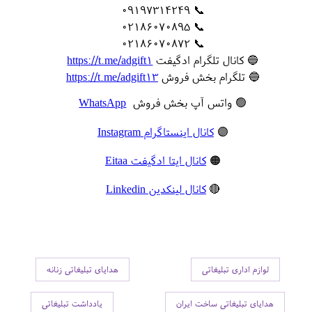
📞 09197314249
📞 02186070895
📞 02186070872
🔵 کانال تلگرام ادگیفت
https://t.me/adgift1
🔵 تلگرام بخش فروش
https://t.me/adgift13
🟢 واتس آپ بخش فروش
WhatsApp
🟣
کانال اینستاگرام Instagram
🟠
کانال ایتا ادگیفت Eitaa
🔴
کانال لینکدین Linkedin
لوازم اداری تبلیغاتی
هدایای تبلیغاتی زنانه
هدایای تبلیغاتی ساخت ایران
یادداشت تبلیغاتی