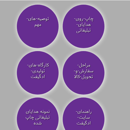
چاپ-روی-
توصیه‌-های-
هدایای-
مهم
تبلیغاتی
مراحل-
کارگاه-های-
سفارش-و-
تولیدی-
تحویل-کالا
ادگیفت
راهنمای-
نمونه هدایای
سایت-
تبلیغاتی چاپ
ادگیفت
شده