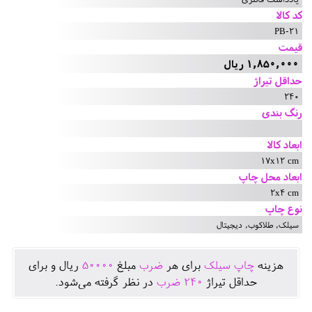
کد کالا
PB-21
قیمت
1,850,000 ریال
حداقل تیراژ
240
رنگ بندی
ابعاد کالا
17x12 cm
ابعاد محل چاپ
2x4 cm
نوع چاپ
سیلک, طلاکوب, دیجیتال
هزينه
چاپ سیلک
برای هر
ضرب
مبلغ
50000
ريال و برای
حداقل تيراژ
240
ضرب
در نظر گرفته می‌شود.