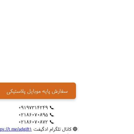
سفارش پایه موبایل پلاستیکی
📞 09197314249
📞 02186070895
📞 02186070872
🔵 کانال تلگرام ادگیفت
tps://t.me/adgift1