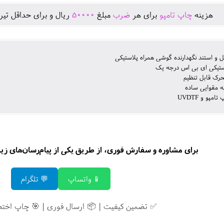
هزينه
چاپ تامپو
برای هر
ضرب
مبلغ
50000
ريال و برای حداقل تير
یل و استند نگهدارنده گوشی همراه پلاستیکی
تیکی ای بی اس درجه یک
تحرک قابل تنظیم
ه مقوایی ساده
مپو و UVDTF
برای مشاوره و سفارش فوری، از طریق یکی از پیام‌رسان‌های زیر ب
📱 واتساپ
💬 تلگرام
✅ تضمین کیفیت | 📦 ارسال فوری | 🎯 چاپ اخت