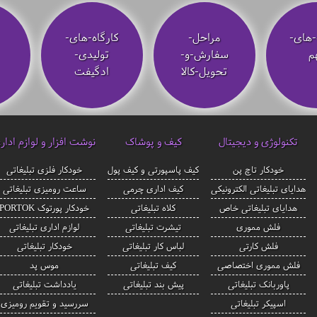
-های-
مراحل-
کارگاه-های-
م
سفارش-و-
تولیدی-
تحویل-کالا
ادگیفت
تکنولوژی و دیجیتال
کیف و پوشاک
نوشت افزار و لوازم ادار
خودکار تاچ پن
کیف پاسپورتی و کیف پول
خودکار فلزی تبلیغاتی
هدایای تبلیغاتی الکترونیکی
کیف اداری چرمی
ساعت رومیزی تبلیغاتی
هدایای تبلیغاتی خاص
کلاه تبلیغاتی
خودکار پورتوک PORTOK
فلش مموری
تیشرت تبلیغاتی
لوازم اداری تبلیغاتی
فلش کارتی
لباس کار تبلیغاتی
خودکار تبلیغاتی
فلش مموری اختصاصی
کیف تبلیغاتی
موس پد
پاوربانک تبلیغاتی
پیش بند تبلیغاتی
یادداشت تبلیغاتی
اسپیکر تبلیغاتی
سررسید و تقویم رومیزی