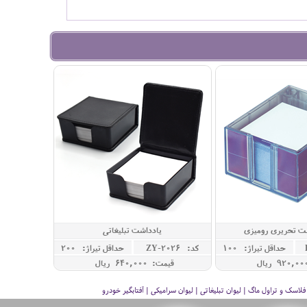
ت تحریری رومیزی
یادداشت تبلیغاتی
حداقل تيراژ: 100
کد: ZY-2026
حداقل تيراژ: 200
قیمت: 640,000 ريال
سک و تراول ماگ | لیوان تبلیغاتی | لیوان سرامیکی | آفتابگیر خودرو