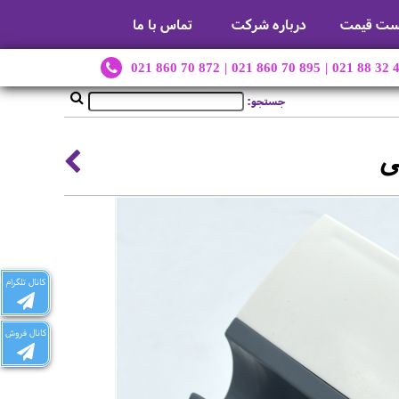
ست قیمت
درباره شرکت
تماس با ما
021 860 70 872
|
021 860 70 895
|
021 88 32 
جستجو:
ی
کانال تلگرام
کانال فروش