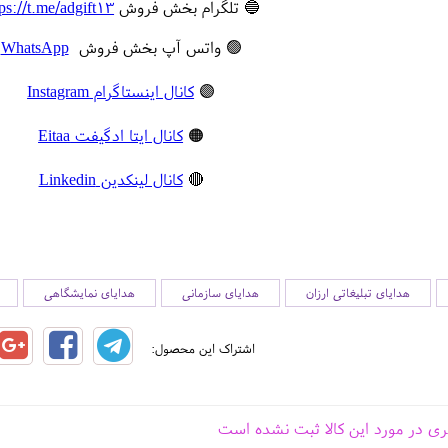
🔵 تلگرام بخش فروش
tps://t.me/adgift13
🟢 واتس آپ بخش فروش
WhatsApp
🟣
کانال اینستاگرام Instagram
🟠
کانال ایتا ادگیفت Eitaa
🔴
کانال لینکدین Linkedin
هدایای تبلیغاتی ارزان
هدایای سازمانی
هدایای نمایشگاهی
اشتراک این محصول:
ری در مورد این کالا ثبت نشده است