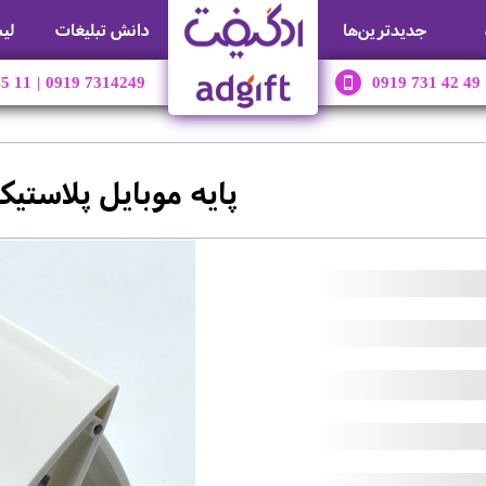
جديدترين‌ها
دانش تبلیغات
لی
45 11
|
0919 7314249
0919 731 42 49
پایه موبایل پلاستیک