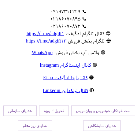
📞 09197314249
📞 02186070895
📞 02186070872
🔵 کانال تلگرام ادگیفت
https://t.me/adgift1
🔵 تلگرام بخش فروش
https://t.me/adgift13
🟢 واتس آپ بخش فروش
WhatsApp
🟣
کانال اینستاگرام Instagram
🟠
کانال ایتا ادگیفت Eitaa
🔴
کانال لینکداین Linkedin
ست خودکار، خودنویس و روان نویس
تحویل 3 روزه
هدایای سازمانی
هدایای نمایشگاهی
هدایای روز معلم