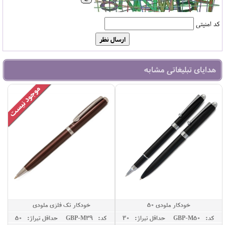
کد امنیتی
هدایای تبلیغاتی مشابه
خودکار ملودی 50
خودکار تک فلزی ملودی
کد: GBP-M50
حداقل تيراژ: 30
کد: GBP-M39
حداقل تيراژ: 50