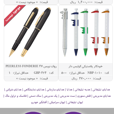
قیمت: 1,400,000 ريال
قیمت: « موجود نیست »
خودکار پلاستیکی کولیس دار
روان نویس PEERLESS FONDERIE 47
کد: NBP-1010
حداقل تيراژ: 500
کد: GBP-424
حداقل تيراژ: 1
قیمت: 470,000 ريال
قیمت: « موجود نیست »
هدایای تبلیغاتی | هدیه تبلیغاتی | هدایا | هدایای سازمانی | هدایای نمایشگاهی | هدایای شرکتی |
هدایای مدیریتی | فلش مموری | ست مدیریتی | پک مدیریتی | ساک دستی | فلاسک و تراول ماگ |
لیوان تبلیغاتی | لیوان سرامیکی | آفتابگیر خودرو