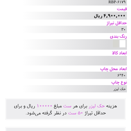
RBP-6179
قیمت
4,900,000 ریال
حداقل تیراژ
30
رنگ بندی
ابعاد کالا
ابعاد محل چاپ
40*6
نوع چاپ
حک لیزر
هزينه
حک لیزر
برای هر
ست
مبلغ
100000
ريال و برای
حداقل تيراژ
50
ست
در نظر گرفته می‌شود.