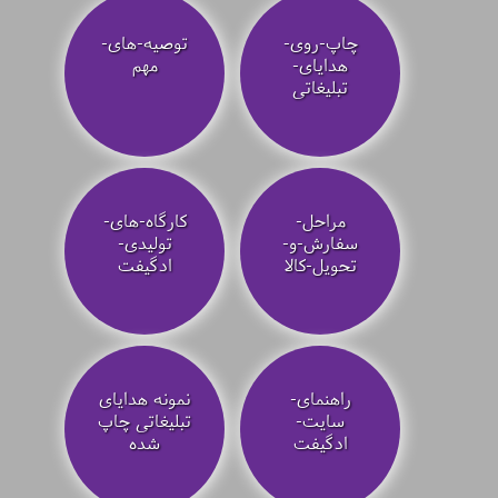
چاپ-روی-
توصیه‌-های-
هدایای-
مهم
تبلیغاتی
مراحل-
کارگاه-های-
سفارش-و-
تولیدی-
تحویل-کالا
ادگیفت
راهنمای-
نمونه هدایای
سایت-
تبلیغاتی چاپ
ادگیفت
شده