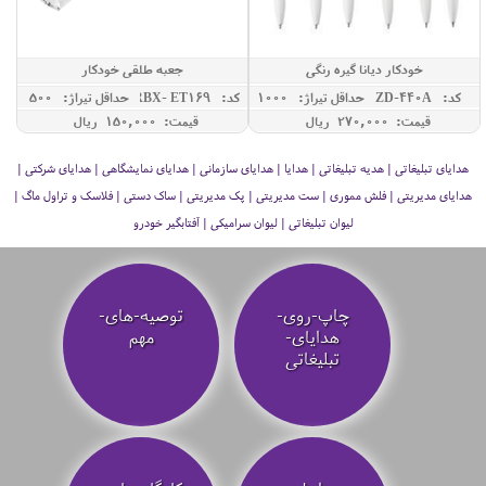
خودکار دیانا گیره رنگی
جعبه طلقی خودکار
کد: ZD-440A
حداقل تيراژ: 1000
کد: RBX- ET169
حداقل تيراژ: 500
قیمت: 270,000 ريال
قیمت: 150,000 ريال
هدایای تبلیغاتی | هدیه تبلیغاتی | هدایا | هدایای سازمانی | هدایای نمایشگاهی | هدایای شرکتی |
هدایای مدیریتی | فلش مموری | ست مدیریتی | پک مدیریتی | ساک دستی | فلاسک و تراول ماگ |
لیوان تبلیغاتی | لیوان سرامیکی | آفتابگیر خودرو
چاپ-روی-
توصیه‌-های-
هدایای-
مهم
تبلیغاتی