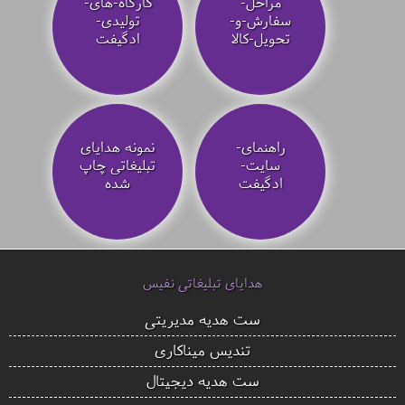
مراحل-
کارگاه-های-
سفارش-و-
تولیدی-
تحویل-کالا
ادگیفت
راهنمای-
نمونه هدایای
سایت-
تبلیغاتی چاپ
ادگیفت
شده
هدایای تبلیغاتی نفیس
ست هدیه مدیریتی
تندیس میناکاری
ست هدیه دیجیتال