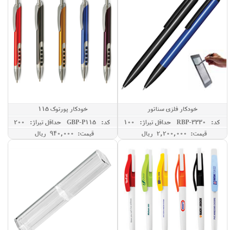
خودکار فلزی سناتور
خودکار پورتوک 115
کد: RBP-3330
حداقل تيراژ: 100
کد: GBP-P115
حداقل تيراژ: 200
قیمت: 2,200,000 ريال
قیمت: 940,000 ريال