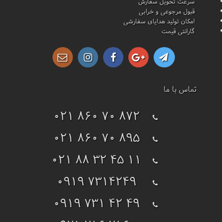
سرعت تحویل سفارش
قبول مرجوعی و خرابی
امکان تولید هدایای سفارشی
گارانتی قیمت
تماس با ما
021 860 70 872
021 860 70 895
021 88 32 45 11
0919 7314249
0919 731 42 49