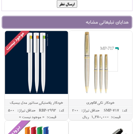
هدایای تبلیغاتی مشابه
خودکار تکی لاکچری
خودکار پلاستیکی سناتور مدل بیسیک
کد: SMP-717
حداقل تيراژ: 200
کد: RBP-2993
حداقل تيراژ: 500
قیمت: 1,380,000 ريال
قیمت: « موجود نیست »