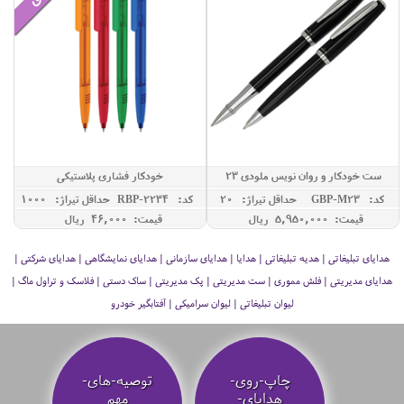
ست خودکار و روان نویس ملودی 23
خودکار فشاری پلاستیکی
کد: GBP-M23
حداقل تيراژ: 20
کد: RBP-2234
حداقل تيراژ: 1000
قیمت: 5,950,000 ريال
قیمت: 46,000 ريال
هدایای تبلیغاتی | هدیه تبلیغاتی | هدایا | هدایای سازمانی | هدایای نمایشگاهی | هدایای شرکتی |
هدایای مدیریتی | فلش مموری | ست مدیریتی | پک مدیریتی | ساک دستی | فلاسک و تراول ماگ |
لیوان تبلیغاتی | لیوان سرامیکی | آفتابگیر خودرو
چاپ-روی-
توصیه‌-های-
هدایای-
مهم