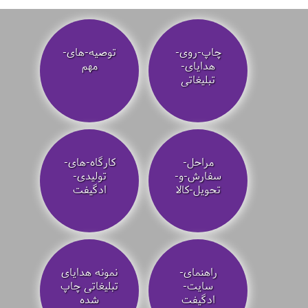
چاپ-روی-
توصیه‌-های-
هدایای-
مهم
تبلیغاتی
مراحل-
کارگاه-های-
سفارش-و-
تولیدی-
تحویل-کالا
ادگیفت
راهنمای-
نمونه هدایای
سایت-
تبلیغاتی چاپ
ادگیفت
شده