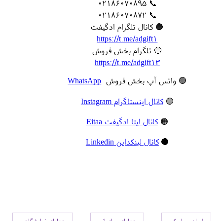
📞 02186070895
📞 02186070872
🔵 کانال تلگرام ادگیفت
https://t.me/adgift1
🔵 تلگرام بخش فروش
https://t.me/adgift13
🟢 واتس آپ بخش فروش
WhatsApp
🟣
کانال اینستاگرام Instagram
🟠
کانال ایتا ادگیفت Eitaa
🔴
کانال لینکداین Linkedin
لیوان سرامیکی
هدایای سازمانی
هدایای نمایشگاهی