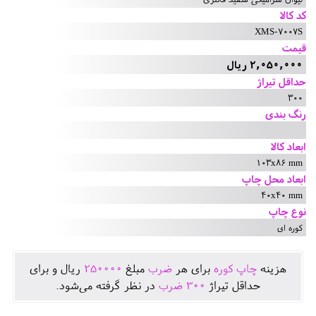
کد کالا
XMS-7007S
قیمت
2,050,000 ریال
حداقل تیراژ
300
رنگ بندی
ابعاد کالا
103x86 mm
ابعاد محل چاپ
40x40 mm
نوع چاپ
کوره ای
هزينه
چاپ کوره
برای هر
ضرب
مبلغ
250000
ريال و برای
حداقل تيراژ
300
ضرب
در نظر گرفته می‌شود.