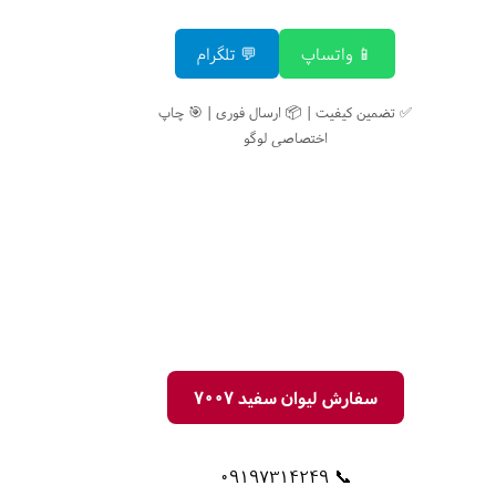
📱 واتساپ
💬 تلگرام
✅ تضمین کیفیت | 📦 ارسال فوری | 🎯 چاپ
اختصاصی لوگو
سفارش لیوان سفید 7007
📞 09197314249