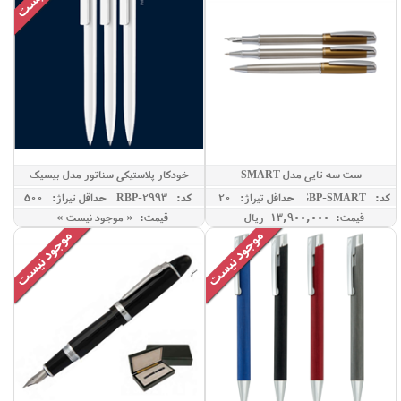
ست سه تایی مدل SMART
خودکار پلاستیکی سناتور مدل بیسیک
کد: GBP-SMART
حداقل تيراژ: 20
کد: RBP-2993
حداقل تيراژ: 500
قیمت: 13,900,000 ريال
قیمت: « موجود نیست »