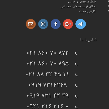
قبول مرجوعی و خرابی
امکان تولید هدایای سفارشی
گارانتی قیمت
تماس با ما
021 860 70 872
021 860 70 895
021 88 32 45 11
0919 7314249
0919 731 42 49
0921 216 216 0