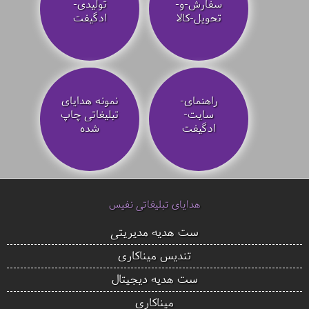
سفارش-و-
تولیدی-
تحویل-کالا
ادگیفت
راهنمای-
نمونه هدایای
سایت-
تبلیغاتی چاپ
ادگیفت
شده
هدایای تبلیغاتی نفیس
ست هدیه مدیریتی
تندیس میناکاری
ست هدیه دیجیتال
میناکاری