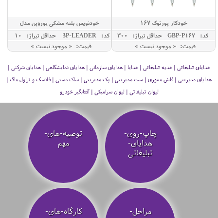
خودکار پورتوک 167
خودنویس بئنه مشکی یوروپن مدل
LEADER
کد: GBP-P167
حداقل تيراژ: 300
کد: GBP-LEADER
حداقل تيراژ: 10
قیمت: « موجود نیست »
قیمت: « موجود نیست »
هدایای تبلیغاتی | هدیه تبلیغاتی | هدایا | هدایای سازمانی | هدایای نمایشگاهی | هدایای شرکتی |
هدایای مدیریتی | فلش مموری | ست مدیریتی | پک مدیریتی | ساک دستی | فلاسک و تراول ماگ |
لیوان تبلیغاتی | لیوان سرامیکی | آفتابگیر خودرو
چاپ-روی-
توصیه‌-های-
هدایای-
مهم
تبلیغاتی
مراحل-
کارگاه-های-