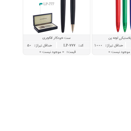
لاستیکی لچه پن
ست خودکار لاکچری
حداقل تيراژ: 1000
کد: LP-777
حداقل تيراژ: 50
موجود نیست »
قیمت: « موجود نیست »