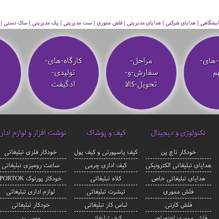
 نمایشگاهی | هدایای شرکتی | هدایای مدیریتی | فلش مموری | ست مدیریتی | پک مدیریتی | ساک دستی | فلا
-های-
مراحل-
کارگاه-های-
م
سفارش-و-
تولیدی-
تحویل-کالا
ادگیفت
تکنولوژی و دیجیتال
کیف و پوشاک
نوشت افزار و لوازم ادار
خودکار تاچ پن
کیف پاسپورتی و کیف پول
خودکار فلزی تبلیغاتی
هدایای تبلیغاتی الکترونیکی
کیف اداری چرمی
ساعت رومیزی تبلیغاتی
هدایای تبلیغاتی خاص
کلاه تبلیغاتی
خودکار پورتوک PORTOK
فلش مموری
تیشرت تبلیغاتی
لوازم اداری تبلیغاتی
فلش کارتی
لباس کار تبلیغاتی
خودکار تبلیغاتی
فلش مموری اختصاصی
کیف تبلیغاتی
موس پد