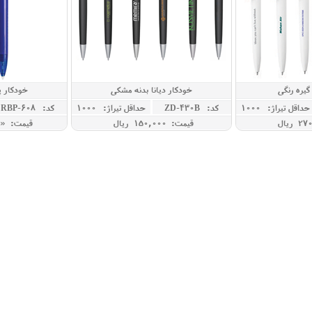
گیره رنگی
خودکار دیانا بدنه مشکی
خودکار پ
حداقل تيراژ: 1000
کد: ZD-430B
حداقل تيراژ: 1000
کد: RBP-608
قیمت: 150,000 ريال
قیمت: « 