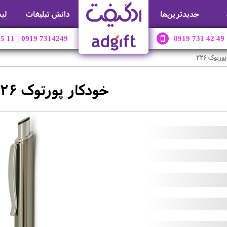
جديدترين‌ها
دانش تبلیغات
لی
45 11
|
0919 7314249
0919 731 42 49
رتوک 226
خودکار پورتوک 226