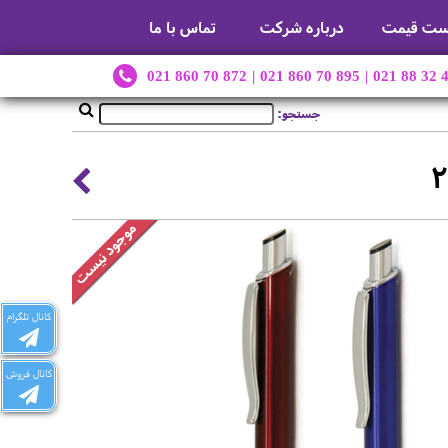
ست قیمت
درباره شرکت
تماس با ما
021 860 70 872
|
021 860 70 895
|
021 88 32 
جستجو:
کانال تلگرام
کانال فروش