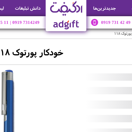
جديدترين‌ها
دانش تبلیغات
لی
45 11
|
0919 7314249
0919 731 42 49
رتوک 118
خودکار پورتوک 118