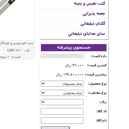
کتب نفیس و پتینه
جعبه پذیرایی
گلدان تبلیغاتی
سایر هدایای تبلیغاتی
جستجوی پیشرفته
مدل MARS
کد: GBP-220
بازه قیمت:
قیمت: « موج
42,000 ریال
کمترین قیمت:
199,700,000 ریال
بیشترین قیمت:
نوع محصول:
نوع مخاطب:
رنگ:
کد کالا:
نام کالا: