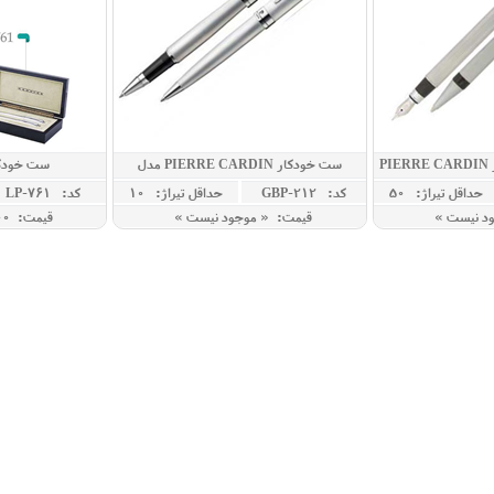
ست خودنویس و خودکار PIERRE CARDIN
ست خودکار PIERRE CARDIN مدل
ست خودکا
KNIGHT
حداقل تيراژ: 50
کد: GBP-212
حداقل تيراژ: 10
کد: LP-761
ود نیست »
قیمت: « موجود نیست »
قیمت: 2,200,000 ريال