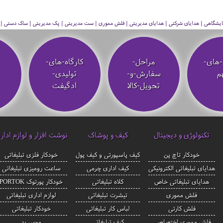
 نمایشگاهی | هدایای شرکتی | هدایای مدیریتی | فلش مموری | ست مدیریتی | پک مدیریتی | ساک دستی | فلا
-های-
مراحل-
کارگاه-های-
م
سفارش-و-
تولیدی-
تحویل-کالا
ادگیفت
تکنولوژی و دیجیتال
کیف و پوشاک
نوشت افزار و لوازم ادار
خودکار تاچ پن
کیف پاسپورتی و کیف پول
خودکار فلزی تبلیغاتی
هدایای تبلیغاتی الکترونیکی
کیف اداری چرمی
ساعت رومیزی تبلیغاتی
هدایای تبلیغاتی خاص
کلاه تبلیغاتی
خودکار پورتوک PORTOK
فلش مموری
تیشرت تبلیغاتی
لوازم اداری تبلیغاتی
فلش کارتی
لباس کار تبلیغاتی
خودکار تبلیغاتی
فلش مموری اختصاصی
کیف تبلیغاتی
موس پد