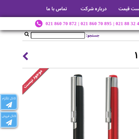
ست قیمت
درباره شرکت
تماس با ما
021 860 70 872
|
021 860 70 895
|
021 88 32 
جستجو:
کانال تلگرام
کانال فروش