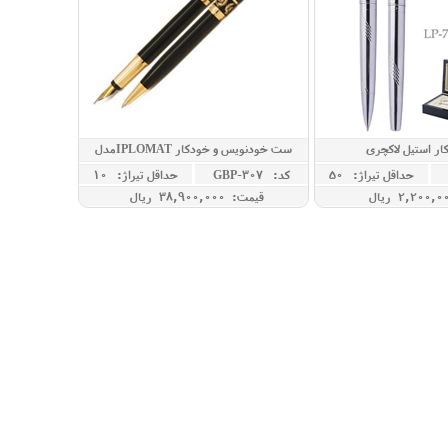
ر استیل لاکچری
ست خودنویس و خودکار IPLOMATمدل
SCHMITS
حداقل تيراژ: 50
کد: GBP-307
حداقل تيراژ: 10
قیمت: 38,900,000 ريال