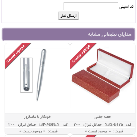
کد امنیتی
هدایای تبلیغاتی مشابه
جعبه جفتی
خودکار با ماساژور
کد: NBX-B125
حداقل تيراژ: 200
کد: NBP-MSPEN
حداقل تيراژ: 200
قیمت: « موجود نیست »
قیمت: « موجود نیست »