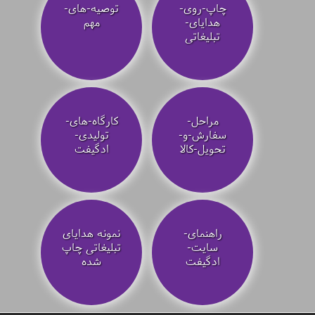
چاپ-روی-
توصیه‌-های-
هدایای-
مهم
تبلیغاتی
مراحل-
کارگاه-های-
سفارش-و-
تولیدی-
تحویل-کالا
ادگیفت
راهنمای-
نمونه هدایای
سایت-
تبلیغاتی چاپ
ادگیفت
شده