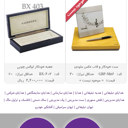
ست خودکار و قاب عکس ملودی
جعبه خودکار لوکس چوبی
کد: GBP-M56
حداقل تيراژ: 30
کد: BX-403
حداقل تيراژ: 20
قیمت: « موجود نیست »
قیمت: 3,400,000 ريال
هدایای تبلیغاتی | هدیه تبلیغاتی | هدایا | هدایای سازمانی | هدایای نمایشگاهی | هدایای شرکتی |
هدایای مدیریتی | فلش مموری | ست مدیریتی | پک مدیریتی | ساک دستی | فلاسک و تراول ماگ |
لیوان تبلیغاتی | لیوان سرامیکی | آفتابگیر خودرو