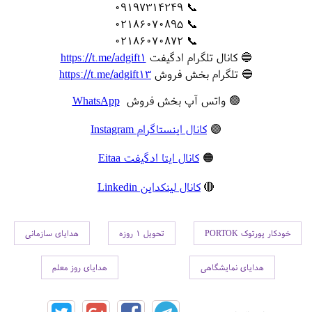
📞 09197314249
📞 02186070895
📞 02186070872
🔵 کانال تلگرام ادگیفت
https://t.me/adgift1
🔵 تلگرام بخش فروش
https://t.me/adgift13
🟢 واتس آپ بخش فروش
WhatsApp
🟣
کانال اینستاگرام Instagram
🟠
کانال ایتا ادگیفت Eitaa
🔴
کانال لینکداین Linkedin
خودکار پورتوک PORTOK
تحویل 1 روزه
هدایای سازمانی
هدایای نمایشگاهی
هدایای روز معلم