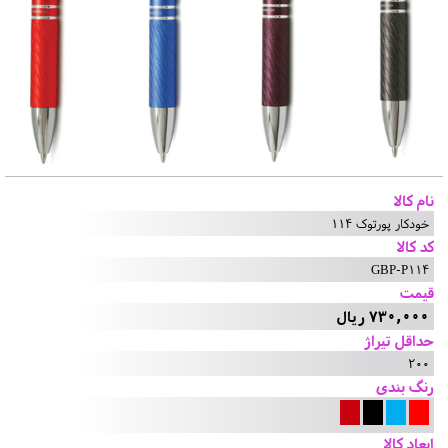
نام کالا
خودکار پورتوک 114
کد کالا
GBP-P114
قیمت
730,000 ریال
حداقل تیراژ
200
رنگ بندی
ابعاد کالا