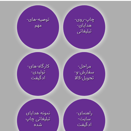
چاپ-روی-
توصیه‌-های-
هدایای-
مهم
تبلیغاتی
مراحل-
کارگاه-های-
سفارش-و-
تولیدی-
تحویل-کالا
ادگیفت
راهنمای-
نمونه هدایای
سایت-
تبلیغاتی چاپ
ادگیفت
شده