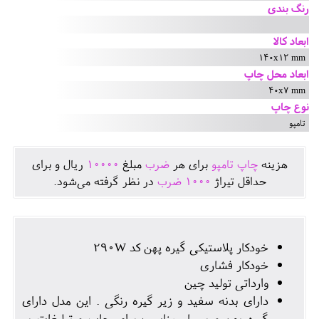
رنگ بندی
ابعاد کالا
140x12 mm
ابعاد محل چاپ
40x7 mm
نوع چاپ
تامپو
هزينه
چاپ تامپو
برای هر
ضرب
مبلغ
10000
ريال و برای
حداقل تيراژ
1000
ضرب
در نظر گرفته می‌شود.
خودکار پلاستیکی گیره پهن کد 290W
خودکار فشاری
وارداتی تولید چین
دارای بدنه سفید و زیر گیره رنگی . این مدل دارای
گیره پهن و بسیار مناسب برای چاپ و تبلیغات بر