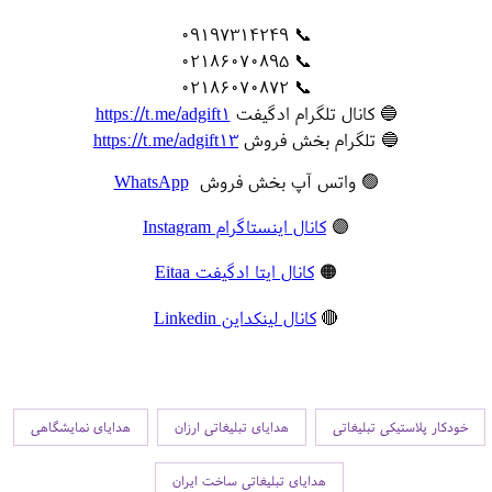
📞 09197314249
📞 02186070895
📞 02186070872
🔵 کانال تلگرام ادگیفت
https://t.me/adgift1
🔵 تلگرام بخش فروش
https://t.me/adgift13
🟢 واتس آپ بخش فروش
WhatsApp
🟣
کانال اینستاگرام Instagram
🟠
کانال ایتا ادگیفت Eitaa
🔴
کانال لینکداین Linkedin
خودکار پلاستیکی تبلیغاتی
هدایای تبلیغاتی ارزان
هدایای نمایشگاهی
هدایای تبلیغاتی ساخت ایران