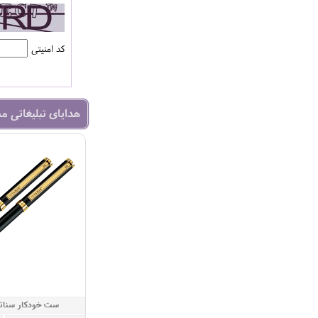
کد امنیتی
هدایای تبلیغاتی م
ست خودکار سناتو