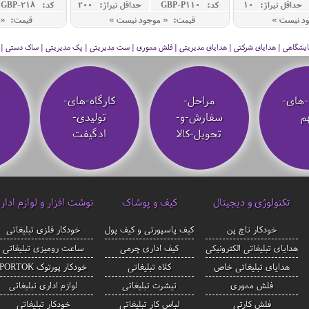
مدل AQUARIUS
حداقل تيراژ: 10
کد: GBP-P110
حداقل تيراژ: 200
کد: GBP-218
ود نیست »
قیمت: « موجود نیست »
قیمت: « 
 نمایشگاهی | هدایای شرکتی | هدایای مدیریتی | فلش مموری | ست مدیریتی | پک مدیریتی | ساک دستی | فلا
-های-
مراحل-
کارگاه-های-
م
سفارش-و-
تولیدی-
تحویل-کالا
ادگیفت
تکنولوژی و دیجیتال
کیف و پوشاک
نوشت افزار و لوازم ادار
خودکار تاچ پن
کیف پاسپورتی و کیف پول
خودکار فلزی تبلیغاتی
هدایای تبلیغاتی الکترونیکی
کیف اداری چرمی
ساعت رومیزی تبلیغاتی
هدایای تبلیغاتی خاص
کلاه تبلیغاتی
خودکار پورتوک PORTOK
فلش مموری
تیشرت تبلیغاتی
لوازم اداری تبلیغاتی
فلش کارتی
لباس کار تبلیغاتی
خودکار تبلیغاتی