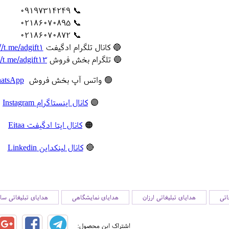
📞 09197314249
📞 02186070895
📞 02186070872
🔵 کانال تلگرام ادگیفت
//t.me/adgift1
🔵 تلگرام بخش فروش
//t.me/adgift13
🟢 واتس آپ بخش فروش
atsApp
🟣
کانال اینستاگرام Instagram
🟠
کانال ایتا ادگیفت Eitaa
🔴
کانال لینکداین Linkedin
اتی
هدایای تبلیغاتی ارزان
هدایای نمایشگاهی
هدایای تبلیغاتی سا
اشتراک این محصول: