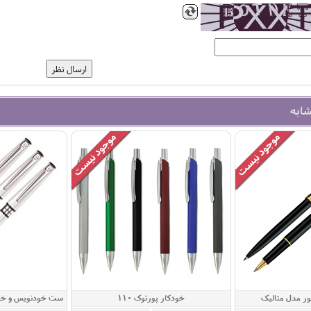
شابه
ر مدل متالیک
خودکار پورتوک 110