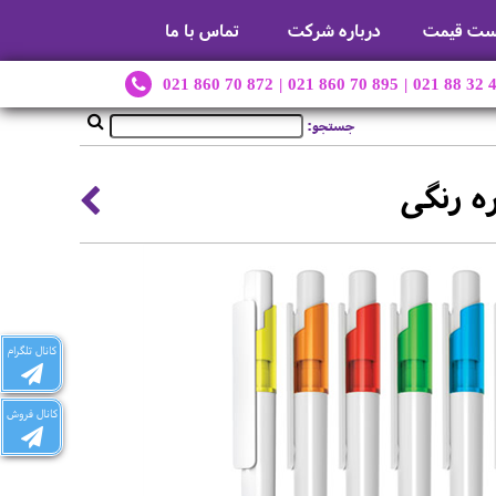
ست قیمت
درباره شرکت
تماس با ما
021 860 70 872
|
021 860 70 895
|
021 88 32 
جستجو:
ره رنگی
کانال تلگرام
کانال فروش