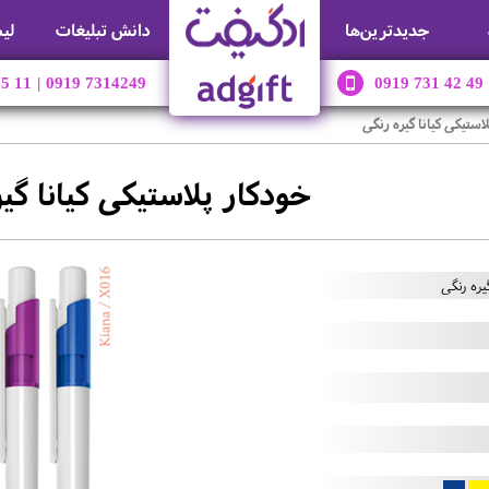
جديدترين‌ها
دانش تبلیغات
لی
45 11
|
0919 7314249
0919 731 42 49
استیکی کیانا گیره رنگی
خودکار پلاستیکی کیانا گی
یره رنگی