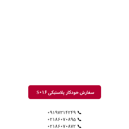
سفارش خودکار پلاستیکی S016
📞 09197314249
📞 02186070895
📞 02186070872