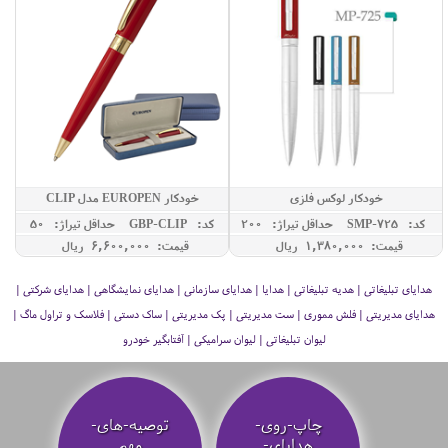
خودکار لوکس فلزی
خودکار EUROPEN مدل CLIP
کد: SMP-725
حداقل تيراژ: 200
کد: GBP-CLIP
حداقل تيراژ: 50
قیمت: 1,380,000 ريال
قیمت: 6,600,000 ريال
هدایای تبلیغاتی | هدیه تبلیغاتی | هدایا | هدایای سازمانی | هدایای نمایشگاهی | هدایای شرکتی |
هدایای مدیریتی | فلش مموری | ست مدیریتی | پک مدیریتی | ساک دستی | فلاسک و تراول ماگ |
لیوان تبلیغاتی | لیوان سرامیکی | آفتابگیر خودرو
چاپ-روی-
توصیه‌-های-
هدایای-
مهم