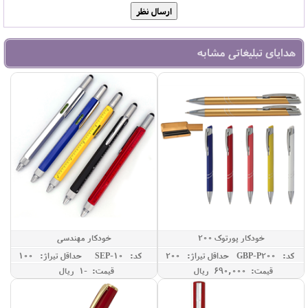
هدایای تبلیغاتی مشابه
خودکار پورتوک 200
خودکار مهندسی
کد: GBP-P200
حداقل تيراژ: 200
کد: SEP-10
حداقل تيراژ: 100
قیمت: 690,000 ريال
قیمت: -1 ريال