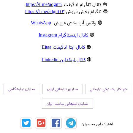
🔵 کانال تلگرام ادگیفت
https://t.me/adgift1
🔵 تلگرام بخش فروش
https://t.me/adgift13
🟢 واتس آپ بخش فروش
WhatsApp
🟣
کانال اینستاگرام Instagram
🟠
کانال ایتا ادگیفت Eitaa
🔴
کانال لینکداین Linkedin
خودکار پلاستیکی تبلیغاتی
هدایای تبلیغاتی ارزان
هدایای نمایشگاهی
هدایای تبلیغاتی ساخت ایران
اشتراک این محصول: