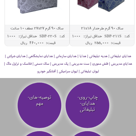
ساک 90 گرم طرحدار 21x18
ساک 90 گرم 27x27 عطف 10 سانت
کد: SDP-211S
حداقل تيراژ: 1000
کد: SDP-220S
حداقل تيراژ: 1000
قیمت: 255,000 ريال
قیمت: 460,000 ريال
هدایای تبلیغاتی | هدیه تبلیغاتی | هدایا | هدایای سازمانی | هدایای نمایشگاهی | هدایای شرکتی |
هدایای مدیریتی | فلش مموری | ست مدیریتی | پک مدیریتی | ساک دستی | فلاسک و تراول ماگ |
لیوان تبلیغاتی | لیوان سرامیکی | آفتابگیر خودرو
چاپ-روی-
توصیه‌-های-
هدایای-
مهم
تبلیغاتی