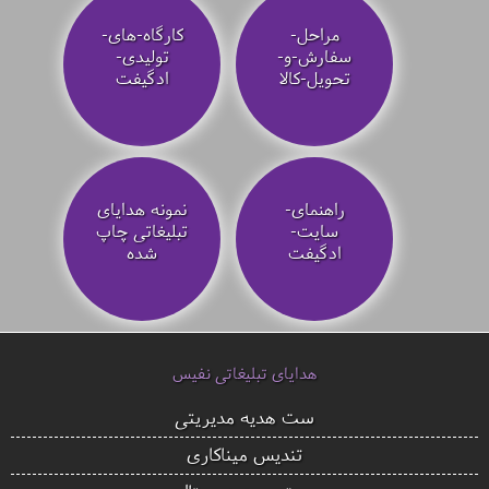
مراحل-
کارگاه-های-
سفارش-و-
تولیدی-
تحویل-کالا
ادگیفت
راهنمای-
نمونه هدایای
سایت-
تبلیغاتی چاپ
ادگیفت
شده
هدایای تبلیغاتی نفیس
ست هدیه مدیریتی
تندیس میناکاری