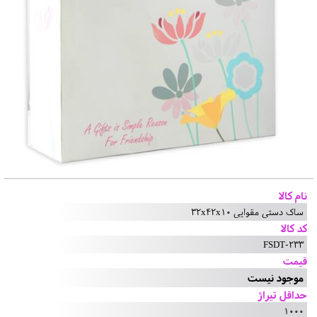
نام کالا
ساک دستی مقوایی 32x42x10
کد کالا
FSDT-233
قیمت
موجود نیست
حداقل تیراژ
1000