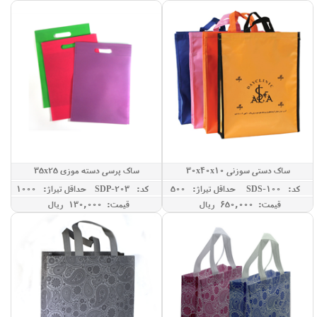
ساک دستی سوزنی 30x40x10
ساک پرسی دسته موزی 35x25
کد: SDS-100
حداقل تيراژ: 500
کد: SDP-203
حداقل تيراژ: 1000
قیمت: 650,000 ريال
قیمت: 130,000 ريال