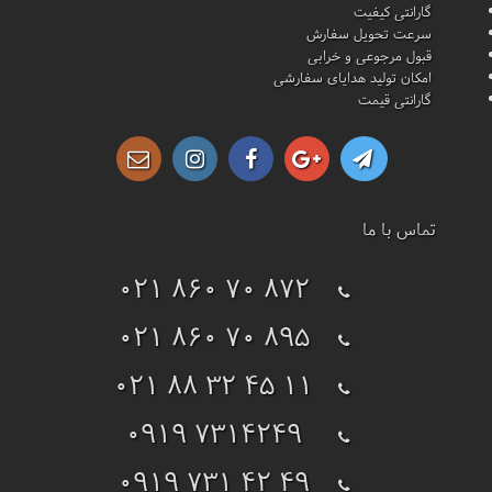
گارانتی کیفیت
سرعت تحویل سفارش
قبول مرجوعی و خرابی
امکان تولید هدایای سفارشی
گارانتی قیمت
تماس با ما
021 860 70 872
021 860 70 895
021 88 32 45 11
0919 7314249
0919 731 42 49