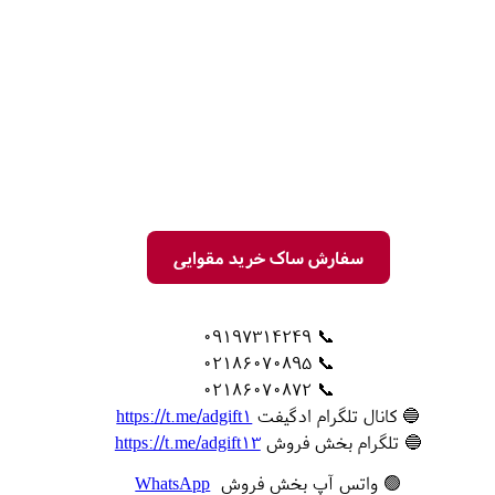
سفارش ساک خرید مقوایی
📞 09197314249
📞 02186070895
📞 02186070872
🔵 کانال تلگرام ادگیفت
https://t.me/adgift1
🔵 تلگرام بخش فروش
https://t.me/adgift13
🟢 واتس آپ بخش فروش
WhatsApp