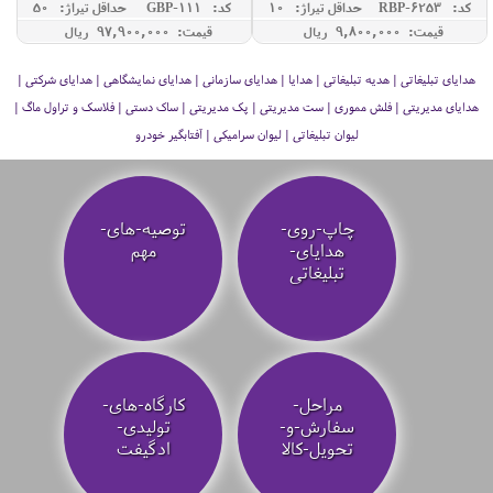
دار300
کد: RBP-6253
حداقل تيراژ: 10
کد: GBP-111
حداقل تيراژ: 50
قیمت: 9,800,000 ريال
قیمت: 97,900,000 ريال
هدایای تبلیغاتی | هدیه تبلیغاتی | هدایا | هدایای سازمانی | هدایای نمایشگاهی | هدایای شرکتی |
هدایای مدیریتی | فلش مموری | ست مدیریتی | پک مدیریتی | ساک دستی | فلاسک و تراول ماگ |
لیوان تبلیغاتی | لیوان سرامیکی | آفتابگیر خودرو
چاپ-روی-
توصیه‌-های-
هدایای-
مهم
تبلیغاتی
مراحل-
کارگاه-های-
سفارش-و-
تولیدی-
تحویل-کالا
ادگیفت