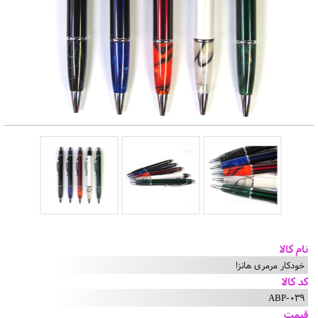
نام کالا
خودکار مرمری هانزا
کد کالا
ABP-039
قیمت