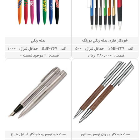
خودکار فلزی بدنه رنگی دورنگ
بدنه رنگی
کد: SMP-339
حداقل تيراژ: 500
کد: RBP-267
حداقل تيراژ: 1000
قیمت: 380,000 ريال
قیمت: « موجود نیست »
ست خودکار و روان نویس سناتور
ست خودنویس و خودکار استیل طرح