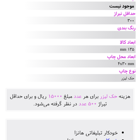
موجود نیست
حداقل تیراژ
300
رنگ بندی
ابعاد کالا
135 mm
ابعاد محل چاپ
4x30 mm
نوع چاپ
حک لیزر
هزينه
حک لیزر
برای هر
عدد
مبلغ
15000
ريال و برای حداقل
تيراژ
500
عدد
در نظر گرفته می‌شود.
خودکار تبلیغاتی هانزا