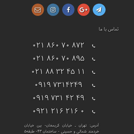
تماس با ما
021 860 70 872
021 860 70 895
021 88 32 45 11
0919 7314249
0919 731 42 49
0921 216 216 0
آدرس:
تهران ـ خیابان کریمخان- بین خیابان
خردمند شمالی و حسینی - ساختمان 43- طبقه5