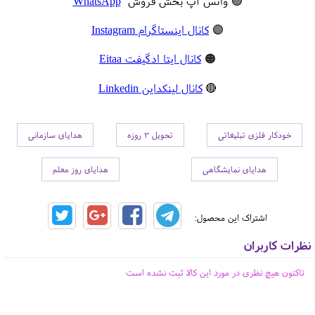
🟢 واتس آپ بخش فروش
WhatsApp
🟣
کانال اینستاگرام Instagram
🟠
کانال ایتا ادگیفت Eitaa
🔴
کانال لینکداین Linkedin
خودکار فلزی تبلیغاتی
تحویل 3 روزه
هدایای سازمانی
هدایای نمایشگاهی
هدایای روز معلم
اشتراک این محصول:
نظرات کاربران
تاکنون هیچ نظری در مورد این کالا ثبت نشده است