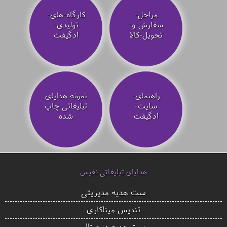
مراحل-
کارگاه-های-
سفارش-و-
تولیدی-
تحویل-کالا
ادگیفت
راهنمای-
نمونه هدایای
سایت-
تبلیغاتی چاپ
ادگیفت
شده
هدایای تبلیغاتی نفیس
ست هدیه مدیریتی
تندیس میناکاری
ست هدیه دیجیتال