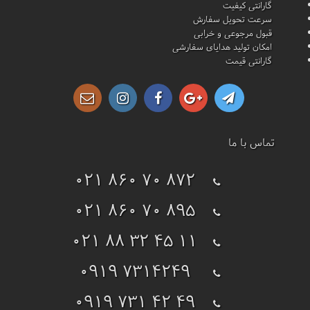
گارانتی کیفیت
سرعت تحویل سفارش
قبول مرجوعی و خرابی
امکان تولید هدایای سفارشی
گارانتی قیمت
تماس با ما
021 860 70 872
021 860 70 895
021 88 32 45 11
0919 7314249
0919 731 42 49