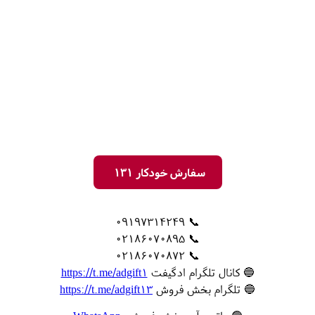
سفارش خودکار 131
📞 09197314249
📞 02186070895
📞 02186070872
🔵 کانال تلگرام ادگیفت
https://t.me/adgift1
🔵 تلگرام بخش فروش
https://t.me/adgift13