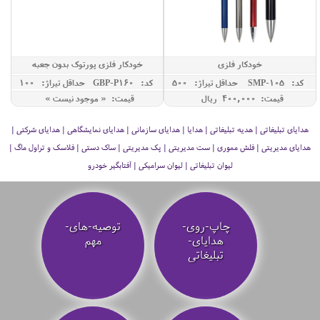
خودکار فلزی
خودکار فلزی پورتوک بدون جعبه
کد: SMP-105
حداقل تيراژ: 500
کد: GBP-P160
حداقل تيراژ: 100
قیمت: 400,000 ريال
قیمت: « موجود نیست »
هدایای تبلیغاتی | هدیه تبلیغاتی | هدایا | هدایای سازمانی | هدایای نمایشگاهی | هدایای شرکتی |
هدایای مدیریتی | فلش مموری | ست مدیریتی | پک مدیریتی | ساک دستی | فلاسک و تراول ماگ |
لیوان تبلیغاتی | لیوان سرامیکی | آفتابگیر خودرو
چاپ-روی-
توصیه‌-های-
هدایای-
مهم
تبلیغاتی