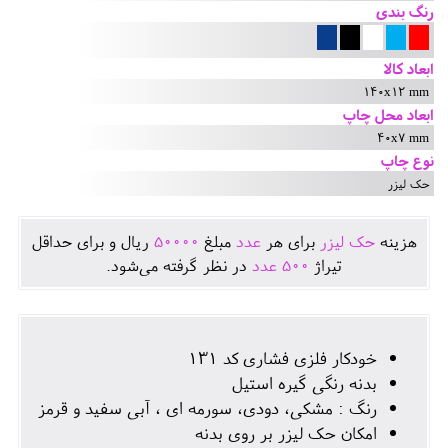
رنگ بندی
ابعاد کالا
140x12 mm
ابعاد محل چاپ
40x7 mm
نوع چاپ
حک لیزر
هزينه
حک لیزر
برای هر
عدد
مبلغ
50000
ريال و برای حداقل
تيراژ
500
عدد
در نظر گرفته می‌شود.
خودکار فلزی فشاری کد 131
بدنه رنگی گیره استیل
رنگ : مشکی، دودی، سورمه ای ، آبی سفید و قرمز
امکان حک لیزر بر روی بدنه