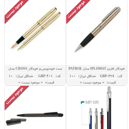
خودکار فلزی IPLOMAT مدل PATROL
ست خودنویس و خودکار CROSS مدل
TOWNSEND
کد: GBP-328
حداقل تيراژ: 100
کد: GBP-401
حداقل تيراژ: 10
قیمت: « موجود نیست »
قیمت: « موجود نیست »