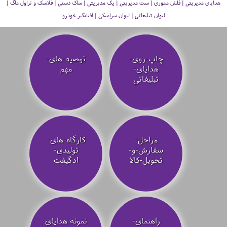
هدایای مدیریتی | فلش مموری | ست مدیریتی | پک مدیریتی | ساک دستی | فلاسک و تراول ماگ |
لیوان تبلیغاتی | لیوان سرامیکی | آفتابگیر خودرو
چاپ-روی-
توصیه‌-های-
هدایای-
مهم
تبلیغاتی
مراحل-
کارگاه-های-
سفارش-و-
تولیدی-
تحویل-کالا
ادگیفت
راهنمای-
نمونه هدایای