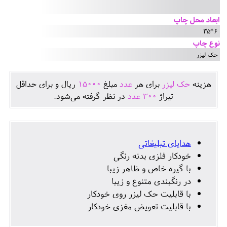
ابعاد محل چاپ
6*35
نوع چاپ
حک لیزر
هزينه
حک لیزر
برای هر
عدد
مبلغ
15000
ريال و برای حداقل
تيراژ
300
عدد
در نظر گرفته می‌شود.
هدایای تبلیغاتی
خودکار فلزی بدنه رنگی
با گیره خاص و ظاهر زیبا
در رنگبندی متنوع و زیبا
با قابلیت حک لیزر روی خودکار
با قابلیت تعویض مغزی خودکار