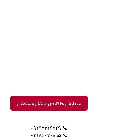
سفارش جاکلیدی استیل مستطیل
📞 09197314249
📞 02186070895