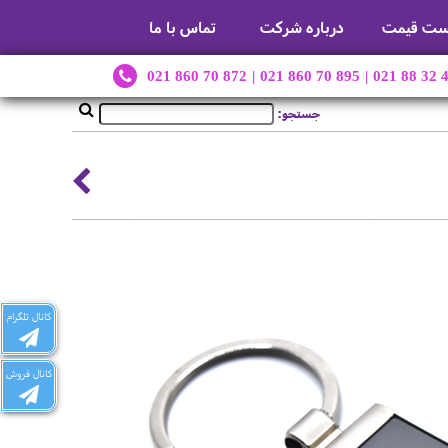
ست قیمت
درباره شرکت
تماس با ما
021 860 70 872
|
021 860 70 895
|
021 88 32 
جستجو:
کانال تلگرام
کانال فروش