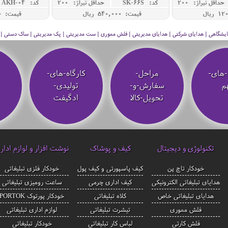
حداقل تيراژ: 200
کد: SK-66S
حداقل تيراژ: 200
کد: AKH-04
قیمت: 540,000 ريال
قیمت: 350,000 ريال
 نمایشگاهی | هدایای شرکتی | هدایای مدیریتی | فلش مموری | ست مدیریتی | پک مدیریتی | ساک دستی | فلا
-های-
مراحل-
کارگاه-های-
م
سفارش-و-
تولیدی-
تحویل-کالا
ادگیفت
تکنولوژی و دیجیتال
کیف و پوشاک
نوشت افزار و لوازم ادار
خودکار تاچ پن
کیف پاسپورتی و کیف پول
خودکار فلزی تبلیغاتی
هدایای تبلیغاتی الکترونیکی
کیف اداری چرمی
ساعت رومیزی تبلیغاتی
هدایای تبلیغاتی خاص
کلاه تبلیغاتی
خودکار پورتوک PORTOK
فلش مموری
تیشرت تبلیغاتی
لوازم اداری تبلیغاتی
فلش کارتی
لباس کار تبلیغاتی
خودکار تبلیغاتی