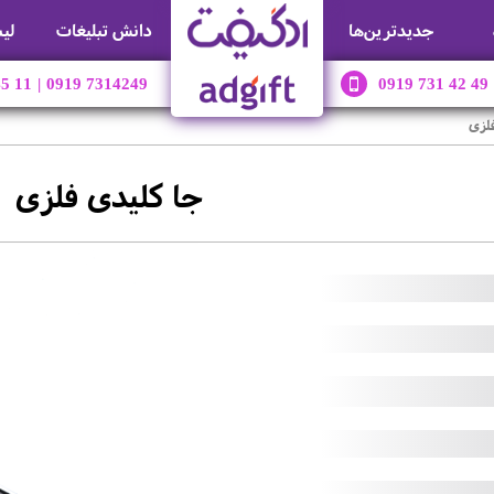
جديدترين‌ها
دانش تبلیغات
لی
45 11
|
0919 7314249
0919 731 42 49
فلزی
جا کلیدی فلزی