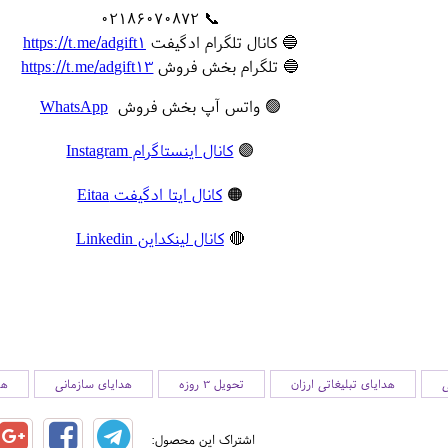
📞 02186070872
🔵 کانال تلگرام ادگیفت
https://t.me/adgift1
🔵 تلگرام بخش فروش
https://t.me/adgift13
🟢 واتس آپ بخش فروش
WhatsApp
🟣
کانال اینستاگرام Instagram
🟠
کانال ایتا ادگیفت Eitaa
🔴
کانال لینکداین Linkedin
ی
هدایای تبلیغاتی ارزان
تحویل 3 روزه
هدایای سازمانی
هد
اشتراک این محصول: