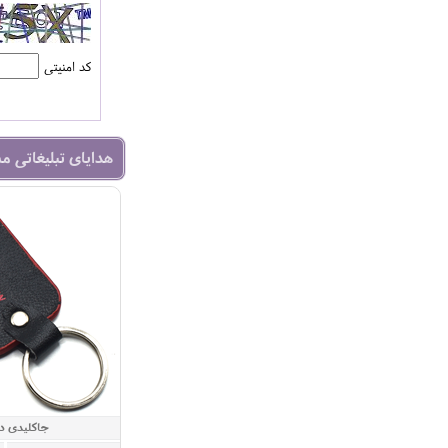
کد امنیتی
هدایای تبلیغاتی م
جاکلیدی د