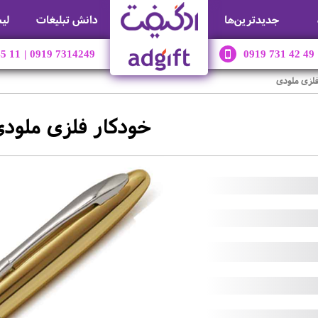
جديدترين‌ها
دانش تبلیغات
لی
45 11
|
0919 7314249
0919 731 42 49
فلزی ملودی
خودکار فلزی ملود