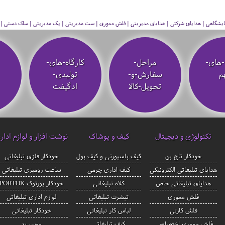
 نمایشگاهی | هدایای شرکتی | هدایای مدیریتی | فلش مموری | ست مدیریتی | پک مدیریتی | ساک دستی | فلا
-های-
مراحل-
کارگاه-های-
م
سفارش-و-
تولیدی-
تحویل-کالا
ادگیفت
تکنولوژی و دیجیتال
کیف و پوشاک
نوشت افزار و لوازم ادار
خودکار تاچ پن
کیف پاسپورتی و کیف پول
خودکار فلزی تبلیغاتی
هدایای تبلیغاتی الکترونیکی
کیف اداری چرمی
ساعت رومیزی تبلیغاتی
هدایای تبلیغاتی خاص
کلاه تبلیغاتی
خودکار پورتوک PORTOK
فلش مموری
تیشرت تبلیغاتی
لوازم اداری تبلیغاتی
فلش کارتی
لباس کار تبلیغاتی
خودکار تبلیغاتی
فلش مموری اختصاصی
کیف تبلیغاتی
موس پد