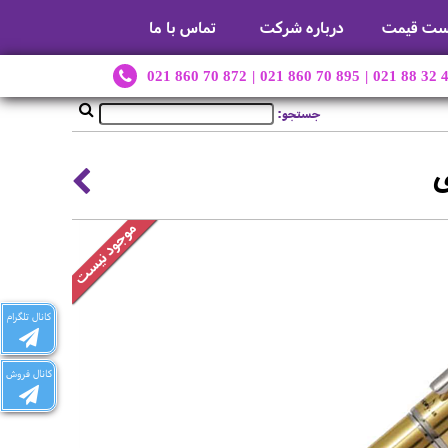
ست قیمت
درباره شرکت
تماس با ما
021 860 70 872
|
021 860 70 895
|
021 88 32 
جستجو:
ی
کانال تلگرام
کانال فروش