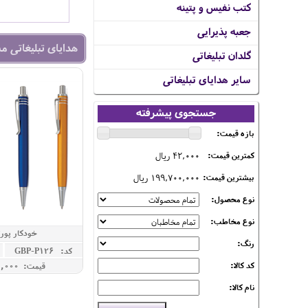
کتب نفیس و پتینه
جعبه پذیرایی
هدایای تبلیغاتی م
گلدان تبلیغاتی
سایر هدایای تبلیغاتی
جستجوی پیشرفته
بازه قیمت:
42,000 ریال
کمترین قیمت:
199,700,000 ریال
بیشترین قیمت:
نوع محصول:
نوع مخاطب:
خودکار پورتو
رنگ:
کد: GBP-P126
کد کالا:
قیمت: 770,000 ريال
نام کالا: