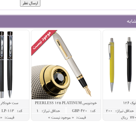
شابه
ک 126
خودنویس PEERLESS 125 PLATINUM
ست خودکار و
حداقل تيراژ: 200
کد: GBP-420
حداقل تيراژ: 1
کد: LP-113
قیمت: « موجود نیست »
قیمت: « 