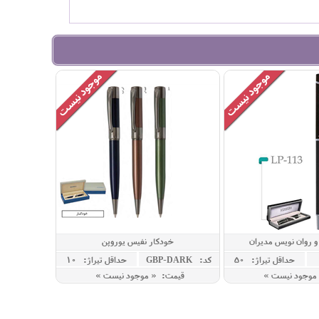
 روان نویس مدیران
خودکار نفیس یوروپن
حداقل تيراژ: 50
کد: GBP-DARK
حداقل تيراژ: 10
موجود نیست »
قیمت: « موجود نیست »