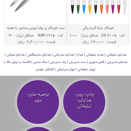
خودکار دیانا گیره رنگی
ست خودکار و روان نویس سناتور با جعبه
کد: ZD-400A
حداقل تيراژ: 1000
کد: RBP-2215
حداقل تيراژ: 30
قیمت: 260,000 ريال
قیمت: 6,600,000 ريال
هدایای تبلیغاتی | هدیه تبلیغاتی | هدایا | هدایای سازمانی | هدایای نمایشگاهی | هدایای شرکتی |
هدایای مدیریتی | فلش مموری | ست مدیریتی | پک مدیریتی | ساک دستی | فلاسک و تراول ماگ |
لیوان تبلیغاتی | لیوان سرامیکی | آفتابگیر خودرو
چاپ-روی-
توصیه‌-های-
هدایای-
مهم
تبلیغاتی