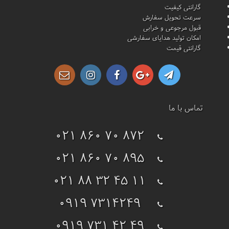
گارانتی کیفیت
سرعت تحویل سفارش
قبول مرجوعی و خرابی
امکان تولید هدایای سفارشی
گارانتی قیمت
تماس با ما
021 860 70 872
021 860 70 895
021 88 32 45 11
0919 7314249
0919 731 42 49