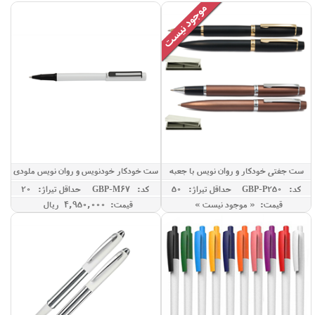
ست جفتی خودکار و روان نویس با جعبه
ست خودکار خودنویس و روان نویس ملودی
67
250
کد: GBP-P250
حداقل تيراژ: 50
کد: GBP-M67
حداقل تيراژ: 20
قیمت: « موجود نیست »
قیمت: 4,950,000 ريال