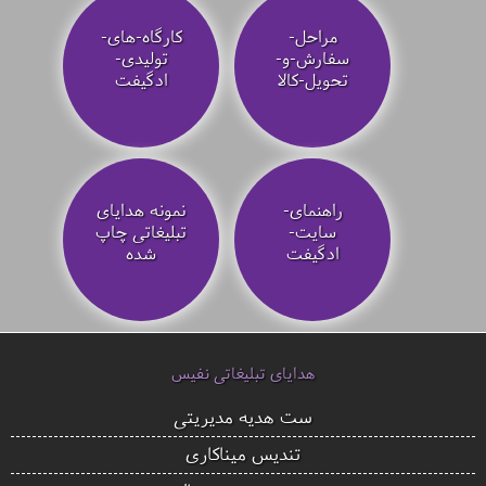
مراحل-
کارگاه-های-
سفارش-و-
تولیدی-
تحویل-کالا
ادگیفت
راهنمای-
نمونه هدایای
سایت-
تبلیغاتی چاپ
ادگیفت
شده
هدایای تبلیغاتی نفیس
ست هدیه مدیریتی
تندیس میناکاری