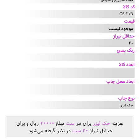
کد کالا
GS-21B
قیمت
موجود نیست
حداقل تیراژ
20
رنگ بندی
ابعاد کالا
ابعاد محل چاپ
نوع چاپ
حک لیزر
هزينه
حک لیزر
برای هر
ست
مبلغ
20000
ريال و برای
حداقل تيراژ
20
ست
در نظر گرفته می‌شود.