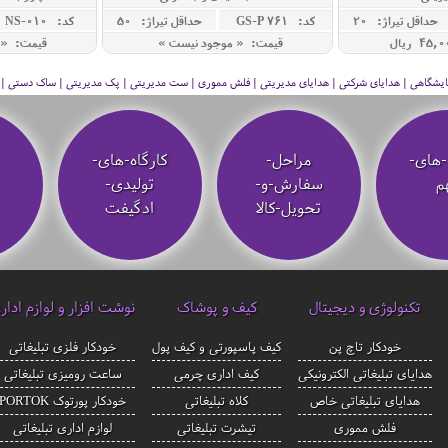
حداقل تيراژ: 20
کد: GS-P 761
حداقل تيراژ: 50
کد: NS-010
قیمت: « موجود نیست »
قیمت: « 
 نمایشگاهی | هدایای شرکتی | هدایای مدیریتی | فلش مموری | ست مدیریتی | پک مدیریتی | ساک دستی | فلا
-های-
مراحل-
کارگاه-های-
م
سفارش-و-
تولیدی-
تحویل-کالا
ادگیفت
تکنولوژی و دیجیتال
کیف و پوشاک
نوشت افزار و لوازم ادار
خودکار تاچ پن
کیف پاسپورتی و کیف پول
خودکار فلزی تبلیغاتی
هدایای تبلیغاتی الکترونیکی
کیف اداری چرمی
ساعت رومیزی تبلیغاتی
هدایای تبلیغاتی خاص
کلاه تبلیغاتی
خودکار پورتوک PORTOK
فلش مموری
تیشرت تبلیغاتی
لوازم اداری تبلیغاتی