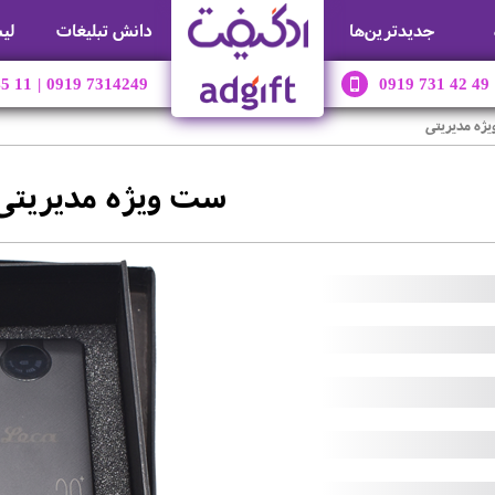
جديدترين‌ها
دانش تبلیغات
لی
45 11
|
0919 7314249
0919 731 42 49
ژه مدیریتی
ست ویژه مدیریتی