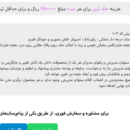
هزينه
حک لیزر
برای هر
ست
مبلغ
350000
ريال و برای حداقل تير
 کد 102
ک درجه دار مشکی ، پاوربانک، اسپیکر، فلش مموری و خودکار فلزی
جعبه هاردباکس مشکی نفیس و زیبا با امکان حک روی پلاک طلایی روی درب جعبه هاردب
ستهای مدیریتی و پکهای مدیران هر یک از محصولات داخل پک قابل تغییر و جایگزینی و
ای مدیریتی بنا به درخواست، سلیقه و بودجه مشتری پیشنهاد و تنظیم و چیدمان میشون
 حجم و شکلشان برش فوم و ابعاد جعبه نیز تغییر خواهد کرد.
چ محدودیتی در انتخاب اقلام ستهای مدیریتی وجود ندارد و هر محصول دیگری حتی خارج
ان نهایی اضافه نمود.
برای مشاوره و سفارش فوری، از طریق یکی از پیام‌رسان‌های زی
📱 واتساپ
💬 تلگرام