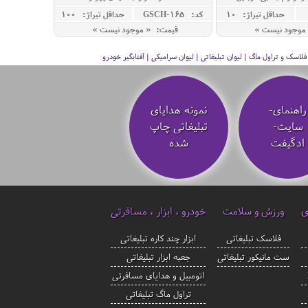
حداقل تيراژ: 10
کد: GSCH-165
حداقل تيراژ: 100
موجود نیست »
قیمت: « موجود نیست »
سک و تراول ماگ | لیوان تبلیغاتی | لیوان سرامیکی | آفتابگیر خودرو
راهنمای-
نمونه هدایای
سایت-
تبلیغاتی چاپ
ادگیفت
شده
ی
ورزش و سلامت
خودرو ، ابزار ، مسافرتی
فلاسک تبلیغاتی
ابزار چند کاره تبلیغاتی
ست مانیکور تبلیغاتی
جعبه ابزار تبلیغاتی
اتومبیل و هدایای مسافرتی
تراول ماگ تبلیغاتی