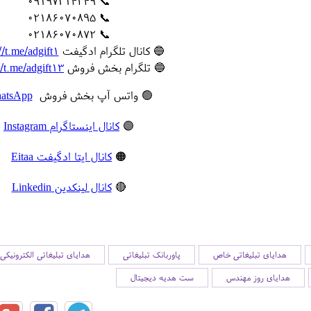
📞 09197314249
📞 02186070895
📞 02186070872
🔵 کانال تلگرام ادگیفت
//t.me/adgift1
🔵 تلگرام بخش فروش
//t.me/adgift13
🟢 واتس آپ بخش فروش
atsApp
🟣
کانال اینستاگرام Instagram
🟠
کانال ایتا ادگیفت Eitaa
🔴
کانال لینکدین Linkedin
هدایای تبلیغاتی خاص
پاوربانک تبلیغاتی
هدایای تبلیغاتی الکترونیکی
هدایای روز مهندس
ست هدیه دیجیتال