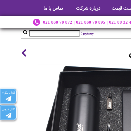
ست قیمت
درباره شرکت
تماس با ما
021 860 70 872
|
021 860 70 895
|
021 88 32 
جستجو:
کانال تلگرام
کانال فروش