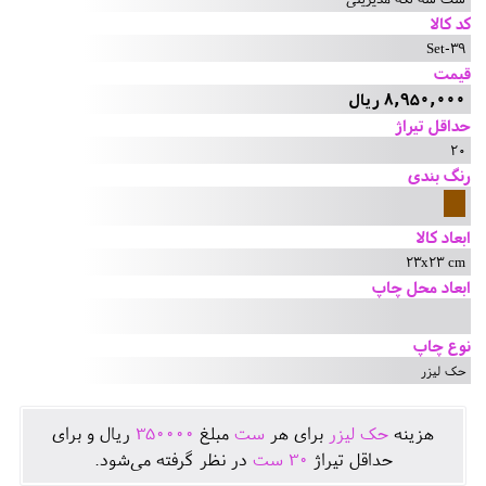
کد کالا
Set-39
قیمت
8,950,000 ریال
حداقل تیراژ
20
رنگ بندی
ابعاد کالا
23x23 cm
ابعاد محل چاپ
نوع چاپ
حک لیزر
هزينه
حک لیزر
برای هر
ست
مبلغ
350000
ريال و برای
حداقل تيراژ
30
ست
در نظر گرفته می‌شود.