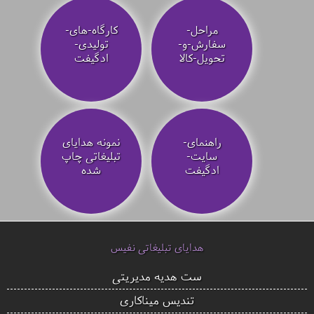
مراحل-
کارگاه-های-
سفارش-و-
تولیدی-
تحویل-کالا
ادگیفت
راهنمای-
نمونه هدایای
سایت-
تبلیغاتی چاپ
ادگیفت
شده
هدایای تبلیغاتی نفیس
ست هدیه مدیریتی
تندیس میناکاری