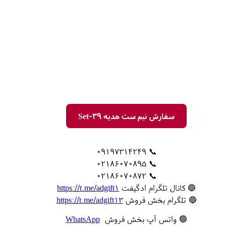
سفارش نیم ست هدیه Set-39
📞 09197314249
📞 02186070895
📞 02186070872
🔵 کانال تلگرام ادگیفت
https://t.me/adgift1
🔵 تلگرام بخش فروش
https://t.me/adgift13
🟢 واتس آپ بخش فروش
WhatsApp