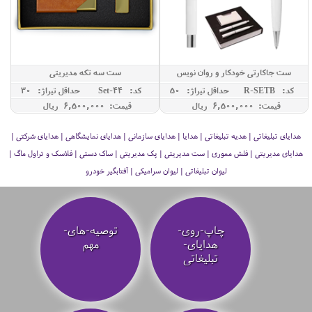
ست جاکارتی خودکار و روان نویس
ست سه تکه مدیریتی
کد: R-SETB
حداقل تيراژ: 50
کد: Set-44
حداقل تيراژ: 30
قیمت: 6,500,000 ريال
قیمت: 6,500,000 ريال
هدایای تبلیغاتی | هدیه تبلیغاتی | هدایا | هدایای سازمانی | هدایای نمایشگاهی | هدایای شرکتی |
هدایای مدیریتی | فلش مموری | ست مدیریتی | پک مدیریتی | ساک دستی | فلاسک و تراول ماگ |
لیوان تبلیغاتی | لیوان سرامیکی | آفتابگیر خودرو
چاپ-روی-
توصیه‌-های-
هدایای-
مهم
تبلیغاتی