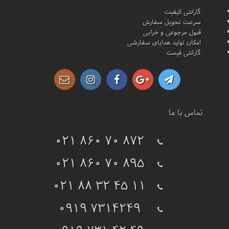
گارانتی کیفیت
سرعت تحویل سفارش
قبول مرجوعی و خرابی
امکان تولید هدایای سفارشی
گارانتی قیمت
تماس با ما
021 860 70 872
021 860 70 895
021 88 32 45 11
0919 7314249