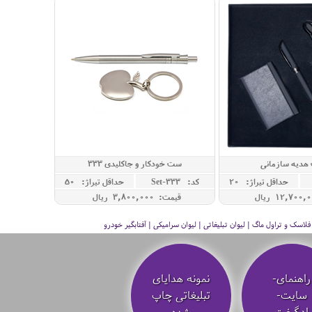
هدیه سازمانی
ست خودکار و جاکلیدی 333
حداقل تيراژ: 20
کد: Set-333
حداقل تيراژ: 50
قیمت: 3,800,000 ريال
سک و تراول ماگ | لیوان تبلیغاتی | لیوان سرامیکی | آفتابگیر خودرو
راهنمای-
نمونه هدایای
سایت-
تبلیغاتی چاپ
ادگیفت
شده