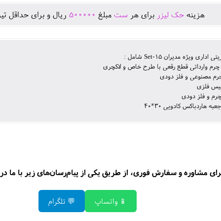
ال و برای حداقل تيراژ
500000
مبلغ
ست
برای هر
حک لیزر
هزينه
ست مدیریتی اداری ویژه مدیران S
یادداشت چرم وارداتی قطع رقعی با طرح خاص 
جاکارتی چرم مصنوعی و
خودکار ن
جاکلیدی چرم و
به همراه جعبه هاردباکس کا
سفارش فوری، از طریق یکی از پیام‌رسان‌های زیر با ما در ارتباط باشید 
💬 تلگرام
📱 واتساپ