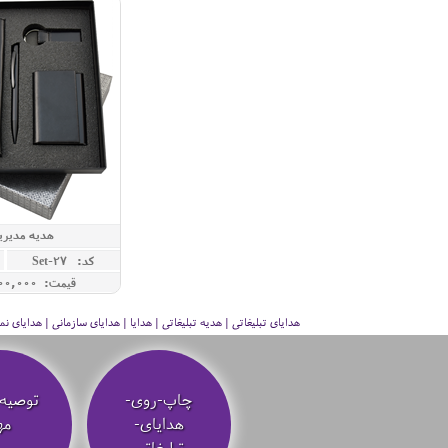
هدیه مدیریتی 4
کد: Set-27
قیمت: 14,700,000 ريال
هدایای تبلیغاتی | هدیه تبلیغاتی | هدایا | هدایای سازمانی | هدایای
چاپ-روی-
توصیه‌
هدایای-
مه
تبلیغاتی