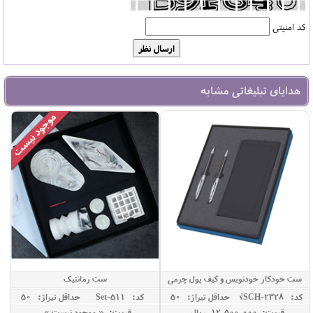
کد امنیتی
هدایای تبلیغاتی مشابه
ست خودکار خودنویس و کیف پول چرمی
ست رمانتیک
کد: NSCH-2328
حداقل تيراژ: 50
کد: Set-511
حداقل تيراژ: 50
قیمت: 12,500,000 ريال
قیمت: « موجود نیست »