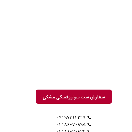
سفارش ست سواروفسکی مشکی
📞 09197314249
📞 02186070895
📞 02186070872