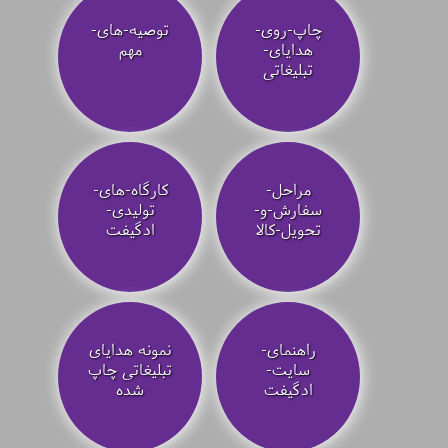
چاپ-روی-
توصیه‌-های-
هدایای-
مهم
تبلیغاتی
مراحل-
کارگاه-های-
سفارش-و-
تولیدی-
تحویل-کالا
ادگیفت
راهنمای-
نمونه هدایای
سایت-
تبلیغاتی چاپ
ادگیفت
شده