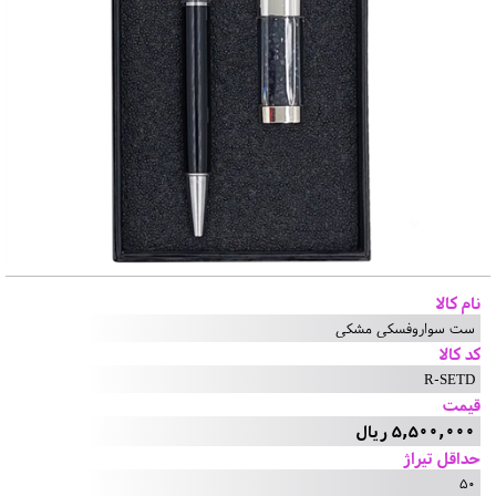
نام کالا
ست سواروفسکی مشکی
کد کالا
R-SETD
قیمت
5,500,000 ریال
حداقل تیراژ
50