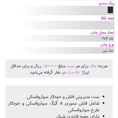
رنگ بندی
ابعاد کالا
ابعاد محل چاپ
2x4 cm
نوع چاپ
حک لیزر
هزينه
حک
برای هر
ست
مبلغ
150000
ريال و برای حداقل
تيراژ
50
ست
در نظر گرفته می‌شود.
ست مدیریتی فلش و خودکار سواروفسکی
شامل فلش مموری 8 گیگ سواروفسکی و خودکار
طرح سواروفسکی
دارای جعبه فانتزی شیک