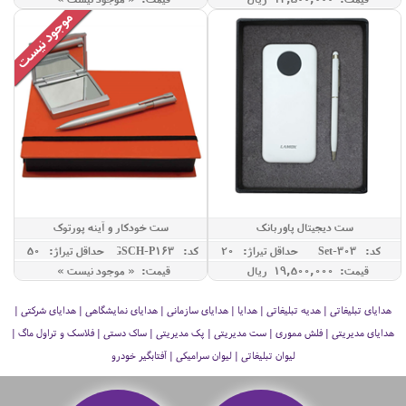
ست دیجیتال پاوربانک
ست خودکار و آینه پورتوک
کد: Set-303
حداقل تيراژ: 20
کد: GSCH-P163
حداقل تيراژ: 50
قیمت: 19,500,000 ريال
قیمت: « موجود نیست »
هدایای تبلیغاتی | هدیه تبلیغاتی | هدایا | هدایای سازمانی | هدایای نمایشگاهی | هدایای شرکتی |
هدایای مدیریتی | فلش مموری | ست مدیریتی | پک مدیریتی | ساک دستی | فلاسک و تراول ماگ |
لیوان تبلیغاتی | لیوان سرامیکی | آفتابگیر خودرو