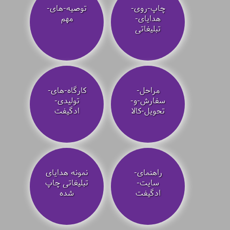
چاپ-روی-
توصیه‌-های-
هدایای-
مهم
تبلیغاتی
مراحل-
کارگاه-های-
سفارش-و-
تولیدی-
تحویل-کالا
ادگیفت
راهنمای-
نمونه هدایای
سایت-
تبلیغاتی چاپ
ادگیفت
شده