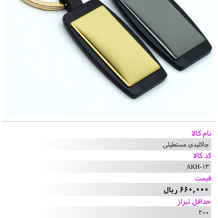
نام کالا
جاکلیدی مستطیلی
کد کالا
AKH-13
قیمت
660,000 ریال
حداقل تیراژ
200