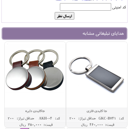
کد امنیتی
هدایای تبلیغاتی مشابه
جا کلیدی فلزی
جاکلیدی دایره
کد: GKC-B741
حداقل تيراژ: 200
کد: AKH-04
حداقل تيراژ: 200
قیمت: 460,000 ريال
قیمت: 350,000 ريال