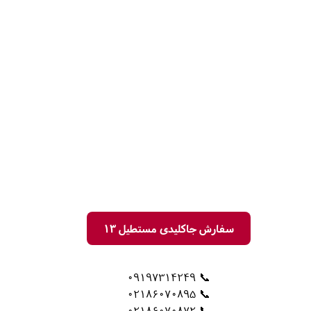
سفارش جاکلیدی مستطیل 13
📞 09197314249
📞 02186070895
📞 02186070872