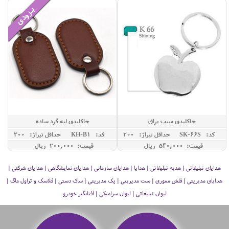
جاکلیدی سیب براق
جاکلیدی لبه گرد ساده
کد: SK-66S
حداقل تيراژ: 200
کد: KH-B1
حداقل تيراژ: 200
قیمت: 540,000 ريال
قیمت: 200,000 ريال
هدایای تبلیغاتی | هدیه تبلیغاتی | هدایا | هدایای سازمانی | هدایای نمایشگاهی | هدایای شرکتی |
هدایای مدیریتی | فلش مموری | ست مدیریتی | پک مدیریتی | ساک دستی | فلاسک و تراول ماگ |
لیوان تبلیغاتی | لیوان سرامیکی | آفتابگیر خودرو