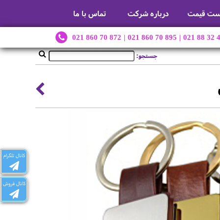
ست قیمت
درباره شرکت
تماس با ما
021 860 70 872
|
021 860 70 895
|
021 88 32 
جستجو:
کانال تلگرام
کانال فروش