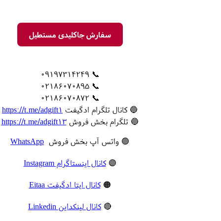
سفارش جاکلیدی مستطیل
📞 09197314249
📞 02186070895
📞 02186070872
🔵 کانال تلگرام ادگیفت
https://t.me/adgift1
🔵 تلگرام بخش فروش
https://t.me/adgift13
🟢 واتس آپ بخش فروش
WhatsApp
🟣
کانال اینستاگرام Instagram
🟠
کانال ایتا ادگیفت Eitaa
🔴
کانال لینکداین Linkedin