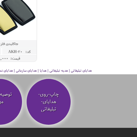
جاکلیدی فلزی
کد: AKH-20
قیمت: 660,000 ريال
هدایای تبلیغاتی | هدیه تبلیغاتی | هدایا | هدایای سازمانی | هدایای
چاپ-روی-
توصیه‌
هدایای-
مه
تبلیغاتی