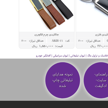
لیدی فلزی
جاکلیدی چرم لاکچری
حداقل تيراژ: 200
کد: AKH-11
حداقل تيراژ: 200
قیمت: 1,550,000 ريال
سک و تراول ماگ | لیوان تبلیغاتی | لیوان سرامیکی | آفتابگیر خودرو
راهنمای-
نمونه هدایای
سایت-
تبلیغاتی چاپ
ادگیفت
شده