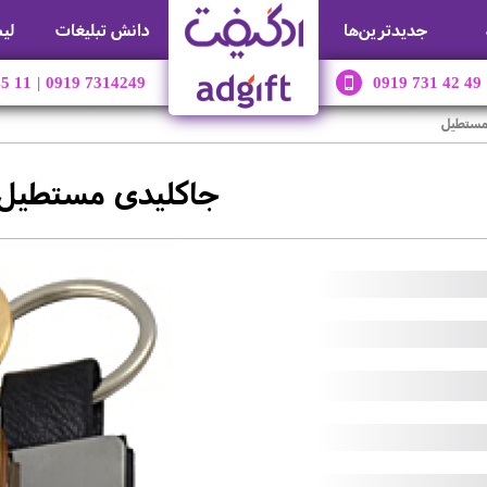
جديدترين‌ها
دانش تبلیغات
لی
45 11
|
0919 7314249
0919 731 42 49
مستطیل
جاکلیدی مستطیل