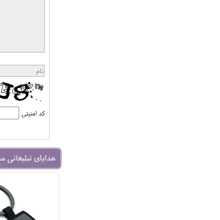
کد امنیتی
هدایای تبلیغاتی م