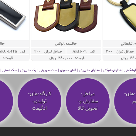
 تبلیغاتی
جاکلیدی لوکس
جاک
حداقل تيراژ: 200
کد: AKH-09
حداقل تيراژ: 200
کد: GKC-B445
قیمت: 380,000 ريال
قیمت: 460,000 ريال
 نمایشگاهی | هدایای شرکتی | هدایای مدیریتی | فلش مموری | ست مدیریتی | پک مدیریتی | ساک دستی | فلا
-های-
مراحل-
کارگاه-های-
م
سفارش-و-
تولیدی-
تحویل-کالا
ادگیفت