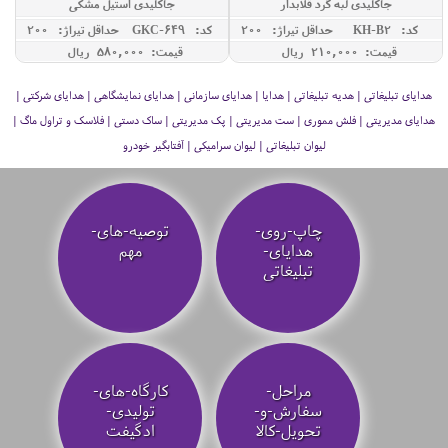
جاکلیدی لبه گرد قلابدار
جاکلیدی استیل مشکی
کد: KH-B2
حداقل تيراژ: 200
کد: GKC-649
حداقل تيراژ: 200
قیمت: 210,000 ريال
قیمت: 580,000 ريال
هدایای تبلیغاتی | هدیه تبلیغاتی | هدایا | هدایای سازمانی | هدایای نمایشگاهی | هدایای شرکتی |
هدایای مدیریتی | فلش مموری | ست مدیریتی | پک مدیریتی | ساک دستی | فلاسک و تراول ماگ |
لیوان تبلیغاتی | لیوان سرامیکی | آفتابگیر خودرو
چاپ-روی-
توصیه‌-های-
هدایای-
مهم
تبلیغاتی
مراحل-
کارگاه-های-
سفارش-و-
تولیدی-
تحویل-کالا
ادگیفت