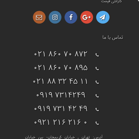
گارانتی قیمت
تماس با ما
021 860 70 872
021 860 70 895
021 88 32 45 11
0919 7314249
0919 731 42 49
0921 216 216 0
آدرس:
تهران ـ خیابان کریمخان- بین خیابان