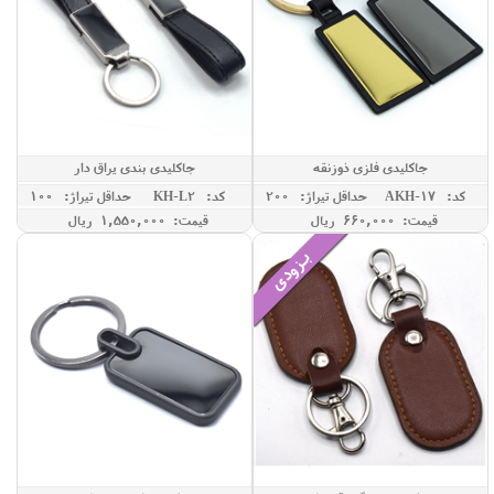
جاکلیدی فلزی ذوزنقه
جاکلیدی بندی یراق دار
کد: AKH-17
حداقل تيراژ: 200
کد: KH-L2
حداقل تيراژ: 100
قیمت: 660,000 ريال
قیمت: 1,550,000 ريال