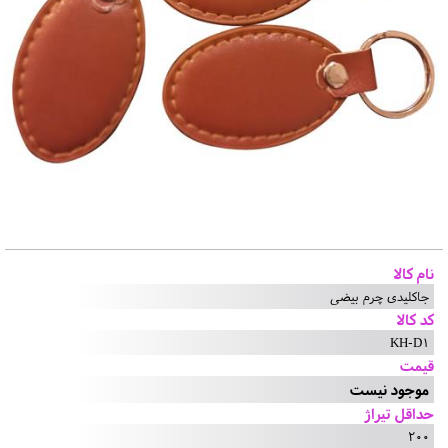
نام کالا
جاکلیدی چرم بیضی
کد کالا
KH-D1
قیمت
موجود نیست
حداقل تیراژ
200