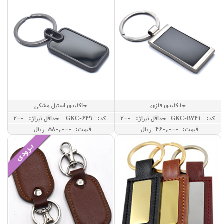
جا کلیدی فلزی
جاکلیدی استیل مشکی
کد: GKC-B741
حداقل تيراژ: 200
کد: GKC-649
حداقل تيراژ: 200
قیمت: 460,000 ريال
قیمت: 580,000 ريال