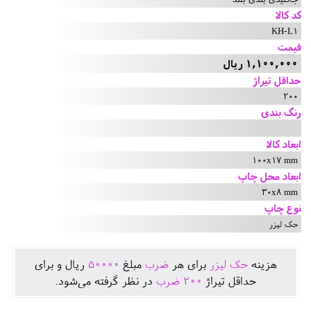
کد کالا
KH-L1
قیمت
1,100,000 ریال
حداقل تیراژ
200
رنگ بندی
ابعاد کالا
100x17 mm
ابعاد محل چاپ
30x8 mm
نوع چاپ
حک لیزر
هزينه
حک لیزر
برای هر
ضرب
مبلغ
50000
ريال و برای
حداقل تيراژ
200
ضرب
در نظر گرفته می‌شود.