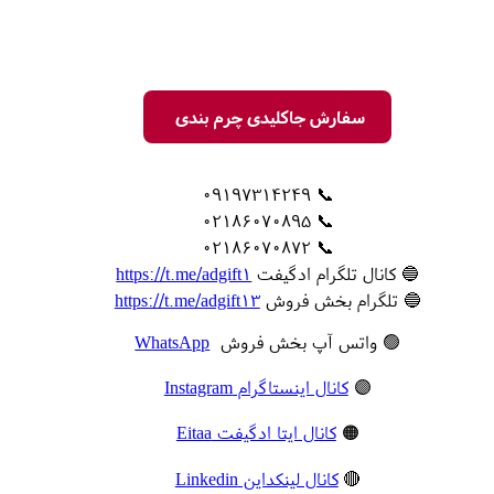
سفارش جاکلیدی چرم بندی
📞 09197314249
📞 02186070895
📞 02186070872
🔵 کانال تلگرام ادگیفت
https://t.me/adgift1
🔵 تلگرام بخش فروش
https://t.me/adgift13
🟢 واتس آپ بخش فروش
WhatsApp
🟣
کانال اینستاگرام Instagram
🟠
کانال ایتا ادگیفت Eitaa
🔴
کانال لینکداین Linkedin