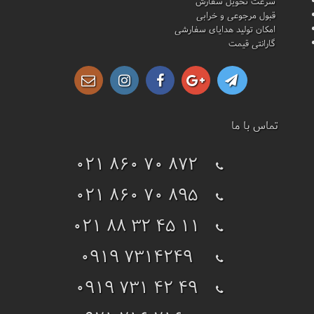
سرعت تحویل سفارش
قبول مرجوعی و خرابی
امکان تولید هدایای سفارشی
گارانتی قیمت
تماس با ما
021 860 70 872
021 860 70 895
021 88 32 45 11
0919 7314249
0919 731 42 49