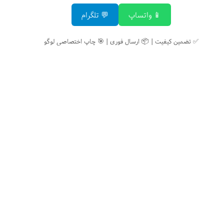
📱 واتساپ
💬 تلگرام
✅ تضمین کیفیت | 📦 ارسال فوری | 🎯 چاپ اختصاصی لوگو