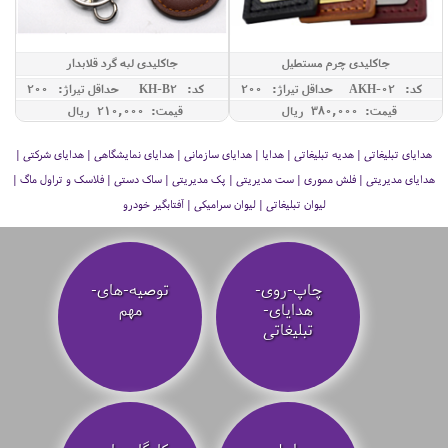
جاکلیدی چرم مستطیل
جاکلیدی لبه گرد قلابدار
کد: AKH-02
حداقل تيراژ: 200
کد: KH-B2
حداقل تيراژ: 200
قیمت: 380,000 ريال
قیمت: 210,000 ريال
هدایای تبلیغاتی | هدیه تبلیغاتی | هدایا | هدایای سازمانی | هدایای نمایشگاهی | هدایای شرکتی |
هدایای مدیریتی | فلش مموری | ست مدیریتی | پک مدیریتی | ساک دستی | فلاسک و تراول ماگ |
لیوان تبلیغاتی | لیوان سرامیکی | آفتابگیر خودرو
چاپ-روی-
توصیه‌-های-
هدایای-
مهم
تبلیغاتی