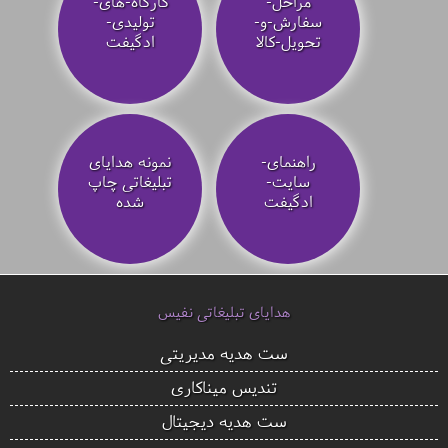
مراحل-
کارگاه-های-
سفارش-و-
تولیدی-
تحویل-کالا
ادگیفت
راهنمای-
نمونه هدایای
سایت-
تبلیغاتی چاپ
ادگیفت
شده
هدایای تبلیغاتی نفیس
ست هدیه مدیریتی
تندیس میناکاری
ست هدیه دیجیتال