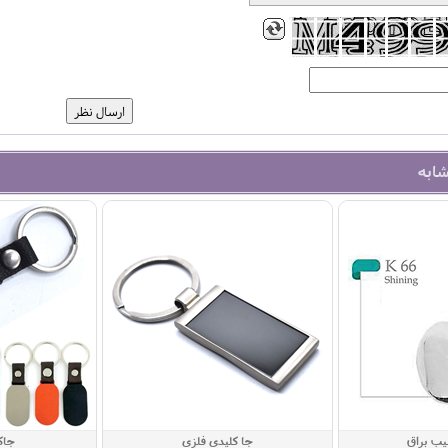
شابه
یب براق
جا کلیدی فلزی
جاک