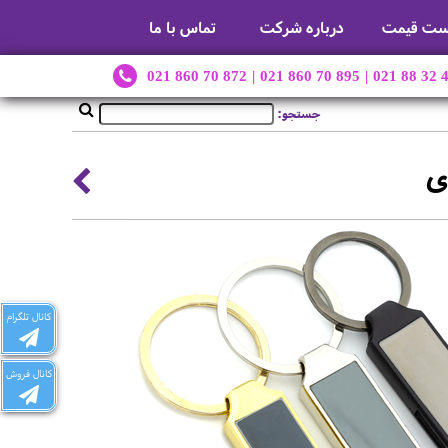
ست قیمت
درباره شرکت
تماس با ما
021 860 70 872
|
021 860 70 895
|
021 88 32 
جستجو:
ی
کانال تلگرام
کانال فروش