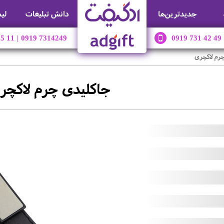
جديدترين‌ها
دانش تبلیغات
لی
45 11
|
0919 7314249
0919 731 42 49
چرم لاکچری
جاکلیدی چرم لاکچر