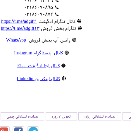
📞 09197314249
📞 02186070895
📞 02186070872
🔵 کانال تلگرام ادگیفت
https://t.me/adgift1
🔵 تلگرام بخش فروش
https://t.me/adgift13
🟢 واتس آپ بخش فروش
WhatsApp
🟣
کانال اینستاگرام Instagram
🟠
کانال ایتا ادگیفت Eitaa
🔴
کانال لینکداین Linkedin
ی
هدایای تبلیغاتی ارزان
تحویل 3 روزه
هدایای تبلیغاتی چرمی