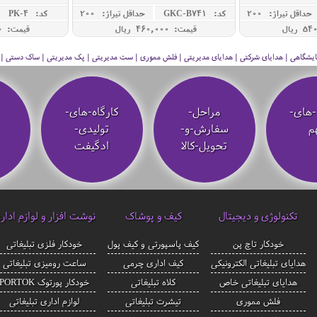
حداقل تيراژ: 200
کد: GKC-B741
حداقل تيراژ: 200
کد: PK-4
قیمت: 460,000 ريال
قیمت: 270,000 ريال
 نمایشگاهی | هدایای شرکتی | هدایای مدیریتی | فلش مموری | ست مدیریتی | پک مدیریتی | ساک دستی | فلا
-های-
مراحل-
کارگاه-های-
م
سفارش-و-
تولیدی-
تحویل-کالا
ادگیفت
تکنولوژی و دیجیتال
کیف و پوشاک
نوشت افزار و لوازم ادار
خودکار تاچ پن
کیف پاسپورتی و کیف پول
خودکار فلزی تبلیغاتی
هدایای تبلیغاتی الکترونیکی
کیف اداری چرمی
ساعت رومیزی تبلیغاتی
هدایای تبلیغاتی خاص
کلاه تبلیغاتی
خودکار پورتوک PORTOK
فلش مموری
تیشرت تبلیغاتی
لوازم اداری تبلیغاتی