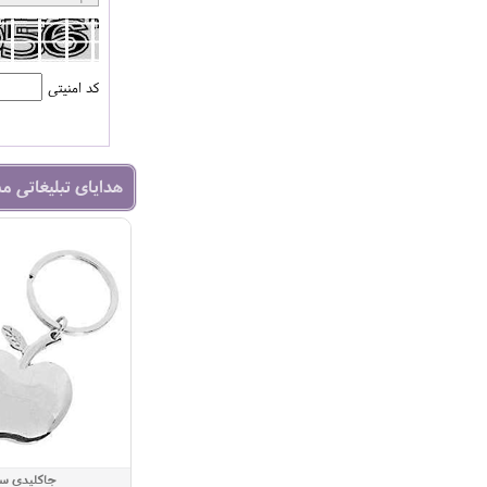
کد امنیتی
هدایای تبلیغاتی م
جاکلیدی س