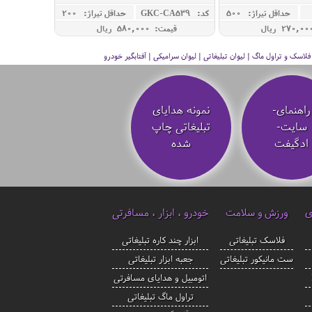
حداقل تيراژ: 500
کد: GKC-CA539
حداقل تيراژ: 200
قیمت: 580,000 ريال
سک و تراول ماگ | لیوان تبلیغاتی | لیوان سرامیکی | آفتابگیر خودرو
راهنمای-
نمونه هدایای
سایت-
تبلیغاتی چاپ
ادگیفت
شده
ی
ورزش و سلامت
خودرو ، ابزار ، مسافرتی
فلاسک تبلیغاتی
ابزار چند کاره تبلیغاتی
ست مانیکور تبلیغاتی
جعبه ابزار تبلیغاتی
اتومبیل و هدایای مسافرتی
تراول ماگ تبلیغاتی