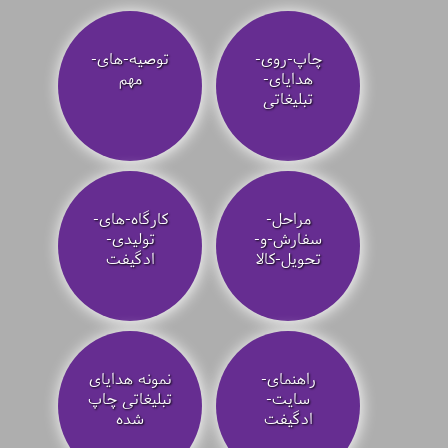
چاپ-روی-
توصیه‌-های-
هدایای-
مهم
تبلیغاتی
مراحل-
کارگاه-های-
سفارش-و-
تولیدی-
تحویل-کالا
ادگیفت
راهنمای-
نمونه هدایای
سایت-
تبلیغاتی چاپ
ادگیفت
شده