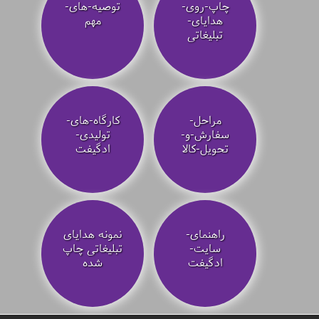
چاپ-روی-
توصیه‌-های-
هدایای-
مهم
تبلیغاتی
مراحل-
کارگاه-های-
سفارش-و-
تولیدی-
تحویل-کالا
ادگیفت
راهنمای-
نمونه هدایای
سایت-
تبلیغاتی چاپ
ادگیفت
شده