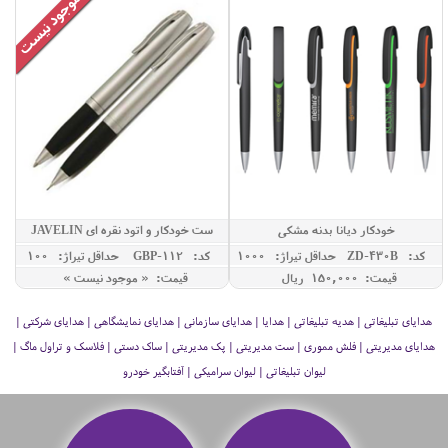
خودکار دیانا بدنه مشکی
ست خودکار و اتود نقره ای JAVELIN
کد: ZD-430B
حداقل تيراژ: 1000
کد: GBP-112
حداقل تيراژ: 100
قیمت: 150,000 ريال
قیمت: « موجود نیست »
هدایای تبلیغاتی | هدیه تبلیغاتی | هدایا | هدایای سازمانی | هدایای نمایشگاهی | هدایای شرکتی |
هدایای مدیریتی | فلش مموری | ست مدیریتی | پک مدیریتی | ساک دستی | فلاسک و تراول ماگ |
لیوان تبلیغاتی | لیوان سرامیکی | آفتابگیر خودرو