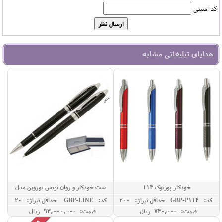
کد امنیتی
هدایای تبلیغاتی مشابه
خودکار پورتوک 114
ست خودکار و روان نویس یوروپن مدل
LINE
کد: GBP-P114
حداقل تيراژ: 200
کد: GBP-LINE
حداقل تيراژ: 20
قیمت: 730,000 ريال
قیمت: 93,000,000 ريال