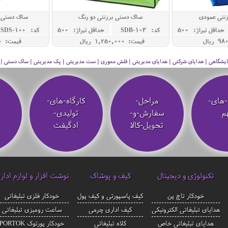
نتی عمودی
ساک دستی برزنتی دو رنگ
ساک دستی سوزنی
حداقل تيراژ: 500
کد: SDB-103
حداقل تيراژ: 500
کد: SDS-100
قیمت: 1,250,000 ريال
قیمت: 650,000 ريال
 نمایشگاهی | هدایای شرکتی | هدایای مدیریتی | فلش مموری | ست مدیریتی | پک مدیریتی | ساک دستی | فلا
-های-
مراحل-
کارگاه-های-
م
سفارش-و-
تولیدی-
تحویل-کالا
ادگیفت
تکنولوژی و دیجیتال
کیف و پوشاک
نوشت افزار و لوازم ادار
خودکار تاچ پن
کیف پاسپورتی و کیف پول
خودکار فلزی تبلیغاتی
هدایای تبلیغاتی الکترونیکی
کیف اداری چرمی
ساعت رومیزی تبلیغاتی
هدایای تبلیغاتی خاص
کلاه تبلیغاتی
خودکار پورتوک PORTOK