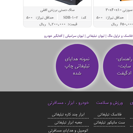
 30x40x10
ساک دستی برزنتی افقی
حداقل تيراژ: 500
کد: SDB-102
حداقل تيراژ: 500
قیمت: 1,200,000 ريال
سک و تراول ماگ | لیوان تبلیغاتی | لیوان سرامیکی | آفتابگیر خودرو
راهنمای-
نمونه هدایای
سایت-
تبلیغاتی چاپ
ادگیفت
شده
ی
ورزش و سلامت
خودرو ، ابزار ، مسافرتی
فلاسک تبلیغاتی
ابزار چند کاره تبلیغاتی
ست مانیکور تبلیغاتی
جعبه ابزار تبلیغاتی
اتومبیل و هدایای مسافرتی