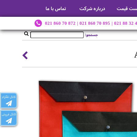
ست قیمت
درباره شرکت
تماس با ما
021 860 70 872
|
021 860 70 895
|
021 88 32 
جستجو:
کانال تلگرام
کانال فروش