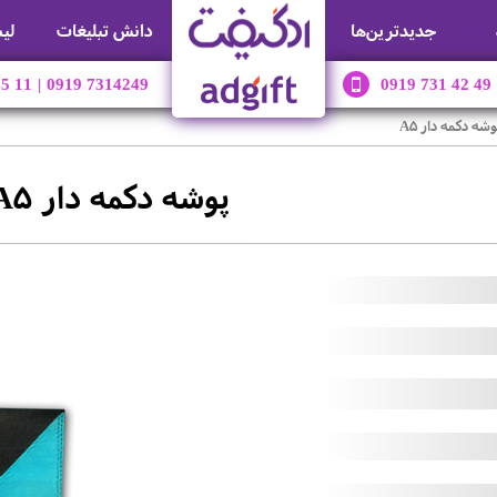
جديدترين‌ها
دانش تبلیغات
لی
45 11
|
0919 7314249
0919 731 42 49
وشه دکمه دار A5
پوشه دکمه دار A5