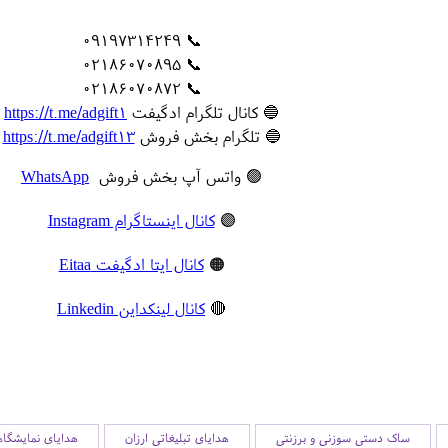
📞 09197314249
📞 02186070895
📞 02186070872
🔵 کانال تلگرام ادگیفت
https://t.me/adgift1
🔵 تلگرام بخش فروش
https://t.me/adgift13
🟢 واتس آپ بخش فروش
WhatsApp
🟣
کانال اینستاگرام Instagram
🟠
کانال ایتا ادگیفت Eitaa
🔴
کانال لینکداین Linkedin
ساک دستی سوزنی و برزنتی
هدایای تبلیغاتی ارزان
هدایای نمایشگا