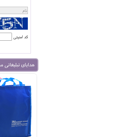
کد امنیتی
هدایای تبلیغاتی م